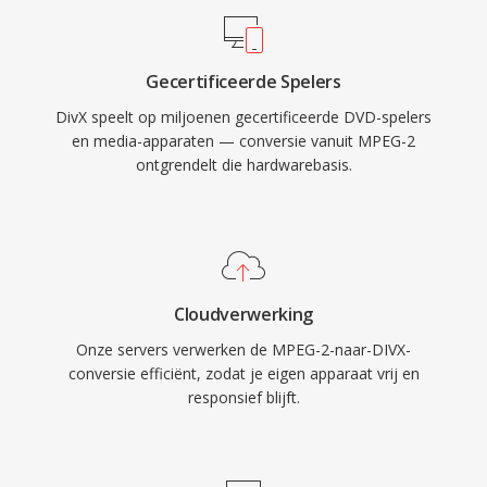
schijven die wereldwijd in omloop zijn.
ondertiteling en alternatieve audiotracks, wat
dvd-achtige functionaliteit naar digitale
Gecertificeerde Spelers
bestanden brengt. DivX-certificering werd één
DivX speelt op miljoenen gecertificeerde DVD-spelers
veelvoorkomend label op
en media-apparaten — conversie vanuit MPEG-2
consumentenelektronica, met duizenden dvd-
ontgrendelt die hardwarebasis.
spelers en andere apparaten die DivX-
weergave native ondersteunen. De codec was
ook één pionier in op kwaliteit gebaseerde
variabele bitratecodering die meer data
toewijst aan complexe scenes en minder aan
Cloudverwerking
statische, wat resulteert in consistente visuele
Onze servers verwerken de MPEG-2-naar-DIVX-
kwaliteit door de hele video.
conversie efficiënt, zodat je eigen apparaat vrij en
responsief blijft.