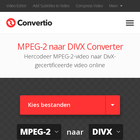
Video Editor
Add Subtitles to Video
Compress Video
Meer
MPEG-2 naar DIVX Converter
Hercodeer MPEG-2-video naar DivX-
gecertificeerde video online
Kies bestanden
MPEG-2
DIVX
naar