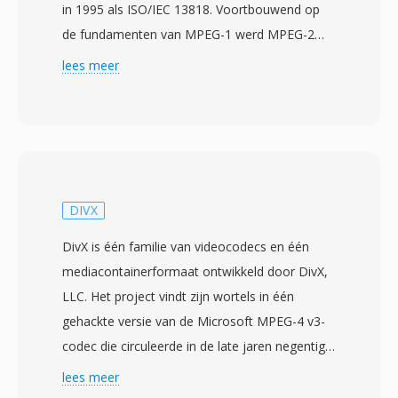
in 1995 als ISO/IEC 13818. Voortbouwend op
de fundamenten van MPEG-1 werd MPEG-2
ontworpen voor hogere bitrates en resoluties,
lees meer
met name interlaced video voor televisie-
uitzendingen, waardoor het geschikt is voor
toepassingen van standaarddefinitie-tv tot
high-definition content. De standaard
introduceert het concept van profielen en
niveaus, waardoor implementaties specifieke
DIVX
capaciteitsniveaus kunnen richten — van het
DivX is één familie van videocodecs en één
Simple Profile voor basistoepassingen tot het
mediacontainerformaat ontwikkeld door DivX,
High Profile met 4:2:2-chroma voor
LLC. Het project vindt zijn wortels in één
professionele omroep. MPEG-2 werd de
gehackte versie van de Microsoft MPEG-4 v3-
compressieruggengraat van digitale televisie
codec die circuleerde in de late jaren negentig,
wereldwijd, overgenomen door DVB-, ATSC-
maar de legitieme DivX-codec werd gelanceerd
lees meer
en ISDB-standaarden, en het dient als
in januari 2001 als één opensourceproject