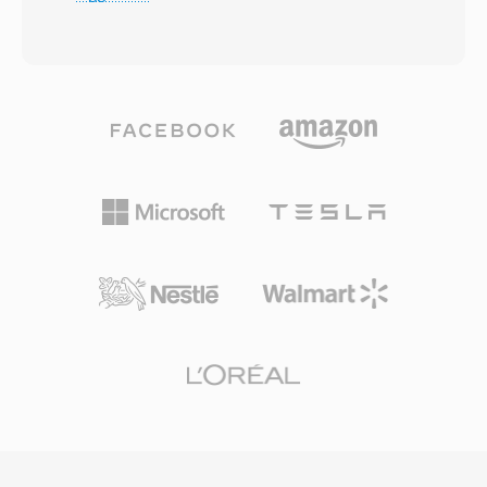
che Microsoft definiva qualità quasi-CD a
significativamente ridotto di spazio e banda. In
bitrate bassi fino a 64 kbps — circa la metà del
secondo luogo, il formato supporta frequenze
bitrate di cui l&#039;MP3 necessitava
di campionamento da 8 kHz a 96 kHz e fino a
tipicamente per risultati comparabili. La
48 canali, adattandosi a qualsiasi esigenza,
famiglia di codec si è ampliata con WMA
dalle chiamate vocali al suono surround. Terzo,
Professional per audio surround e ad alta
l&#039;ampia adozione da parte di Apple e altri
risoluzione, WMA Lossless per la
produttori assicura che praticamente ogni
compressione archiviale bit-perfect e WMA
dispositivo, browser e lettore multimediale
Voice ottimizzato per contenuti parlati a bitrate
moderno gestisca i contenuti AAC nativamente
molto bassi. La profonda integrazione con
senza plugin aggiuntivi.
Windows, Windows Media Player e
l&#039;ecosistema Zune ha garantito a WMA
un forte vantaggio distributivo per tutti gli anni
2000, e il supporto DRM (Digital Rights
Management) lo ha reso attraente per i negozi
di musica online di quell&#039;epoca. Codifica