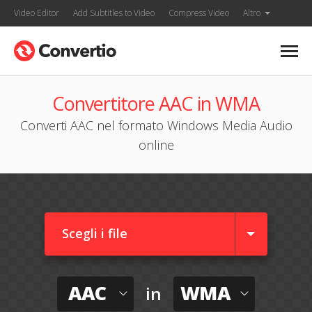
Video Editor
Add Subtitles to Video
Compress Video
Altro
Convertitore AAC in WMA
Converti AAC nel formato Windows Media Audio
online
Scegli i file
AAC
WMA
in