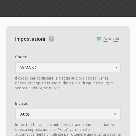
Impostazioni
Avanzate
Codec:
WMA v2
Il codec per codificare la traccia audio. Il codec "Senza
ricodifica" copia il flusso audio dal file di input ad output
senza ricodifica, se possibile.
Bitrate:
Auto
Imposta il bitrate costante per la traccia audio. Lasciando
questa impostazione su "Auto" verrà scelto
automaticamente un bitrate per ottenere una qualità decente