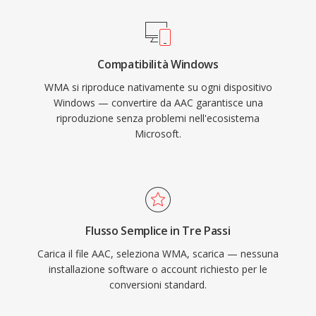
e decodifica sono gestite nativamente da
Windows, senza necessità di software di terze
parti per la riproduzione su qualsiasi macchina
Compatibilità Windows
Windows. Il supporto multipiattaforma è
WMA si riproduce nativamente su ogni dispositivo
migliorato grazie a librerie come FFmpeg e
Windows — convertire da AAC garantisce una
GStreamer, sebbene WMA resti meno
riproduzione senza problemi nell'ecosistema
universalmente compatibile rispetto a MP3 o
Microsoft.
AAC sui dispositivi non Microsoft. Il formato
compare ancora nelle librerie multimediali
legacy, anche se codec più recenti ne hanno
largamente preso il posto per streaming e uso
portatile.
Flusso Semplice in Tre Passi
Carica il file AAC, seleziona WMA, scarica — nessuna
installazione software o account richiesto per le
conversioni standard.