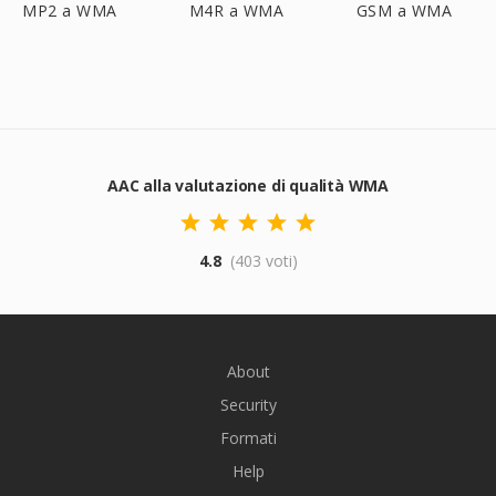
MP2 a WMA
M4R a WMA
GSM a WMA
AAC alla valutazione di qualità WMA
4.8
(403 voti)
About
Security
Formati
Help