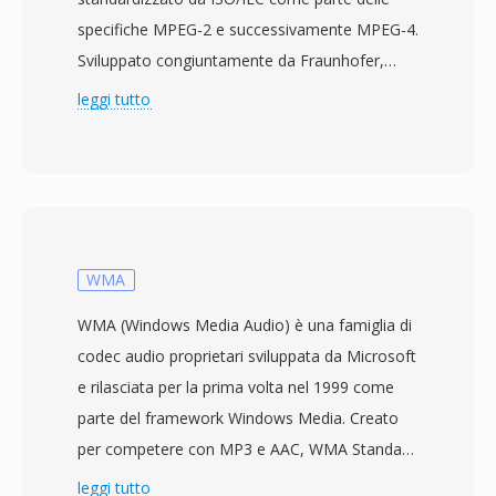
specifiche MPEG-2 e successivamente MPEG-4.
Sviluppato congiuntamente da Fraunhofer,
Dolby, Sony, Nokia e AT&amp;T, AAC offre una
leggi tutto
qualità sonora superiore a bitrate equivalenti o
inferiori — un flusso AAC a 96 kbps eguaglia
generalmente un file MP3 a 128 kbps in termini
di qualità percettiva. Il codec sfrutta una
trasformata discreta del coseno modificata
combinata con modellazione psicoacustica
WMA
avanzata e noise shaping temporale. AAC
WMA (Windows Media Audio) è una famiglia di
funge da formato audio predefinito per
codec audio proprietari sviluppata da Microsoft
l&#039;ecosistema Apple (iTunes, iPhone,
e rilasciata per la prima volta nel 1999 come
iPad), YouTube e numerosi servizi di streaming.
parte del framework Windows Media. Creato
Il primo vantaggio è l&#039;eccellente
per competere con MP3 e AAC, WMA Standard
efficienza di compressione, che garantisce
utilizza la codifica percettiva per offrire quella
leggi tutto
audio ad alta fedeltà con un consumo