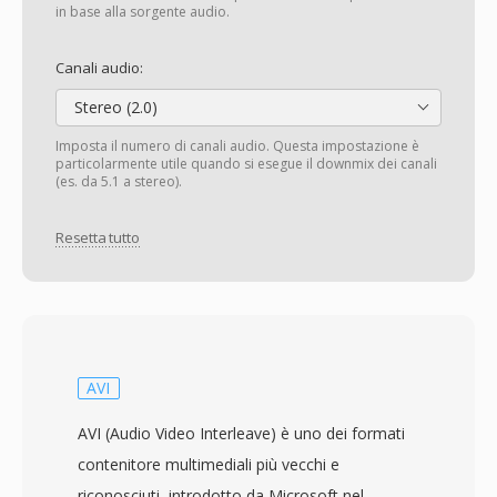
in base alla sorgente audio.
Canali audio:
Stereo (2.0)
Imposta il numero di canali audio. Questa impostazione è
particolarmente utile quando si esegue il downmix dei canali
(es. da 5.1 a stereo).
Resetta tutto
AVI
AVI (Audio Video Interleave) è uno dei formati
contenitore multimediali più vecchi e
riconosciuti, introdotto da Microsoft nel