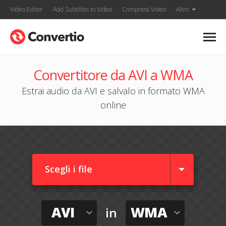
Video Editor
Add Subtitles to Video
Compress Video
Altro
Convertitore da AVI a WMA
Estrai audio da AVI e salvalo in formato WMA
online
Scegli i file
AVI
WMA
in