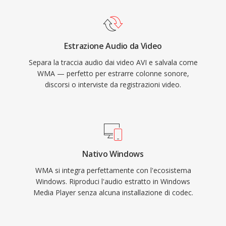
e decodifica sono gestite nativamente da
Windows, senza necessità di software di terze
parti per la riproduzione su qualsiasi macchina
Estrazione Audio da Video
Windows. Il supporto multipiattaforma è
Separa la traccia audio dai video AVI e salvala come
migliorato grazie a librerie come FFmpeg e
WMA — perfetto per estrarre colonne sonore,
GStreamer, sebbene WMA resti meno
discorsi o interviste da registrazioni video.
universalmente compatibile rispetto a MP3 o
AAC sui dispositivi non Microsoft. Il formato
compare ancora nelle librerie multimediali
legacy, anche se codec più recenti ne hanno
largamente preso il posto per streaming e uso
Nativo Windows
portatile.
WMA si integra perfettamente con l'ecosistema
Windows. Riproduci l'audio estratto in Windows
Media Player senza alcuna installazione di codec.