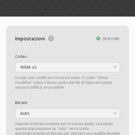
Impostazioni
Avanzate
Codec:
WMA v2
Il codec per codificare la traccia audio. Il codec "Senza
ricodifica" copia il flusso audio dal file di input ad output
senza ricodifica, se possibile.
Bitrate:
Auto
Imposta il bitrate costante per la traccia audio. Lasciando
questa impostazione su "Auto" verrà scelto
automaticamente un bitrate per ottenere una qualità decente