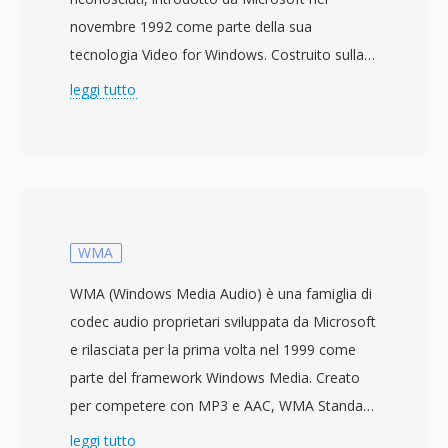
novembre 1992 come parte della sua
tecnologia Video for Windows. Costruito sulla
struttura Resource Interchange File Format
leggi tutto
(RIFF), AVI interlaccia dati audio e video in
chunk alternati, consentendo la riproduzione
sincronizzata senza richiedere una gestione
sofisticata dei flussi. Il formato è agnostico
rispetto al codec, il che significa che può
contenere video compresso con praticamente
WMA
qualsiasi codec, dai primi Cinepak e Indeo ai
WMA (Windows Media Audio) è una famiglia di
moderni DivX, Xvid e flussi H.264. Questa
codec audio proprietari sviluppata da Microsoft
flessibilità ha contribuito alla diffusione capillare
e rilasciata per la prima volta nel 1999 come
sui personal computer negli anni &#039;90 e
parte del framework Windows Media. Creato
2000. Una caratteristica notevole è la struttura
per competere con MP3 e AAC, WMA Standard
interna lineare che rende i file AVI relativamente
utilizza la codifica percettiva per offrire quella
leggi tutto
facili da editare e processare a livello binario