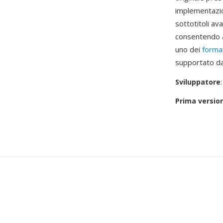
implementazio
sottotitoli av
consentendo ai
uno dei
format
supportato da l
Sviluppatore
Prima versio