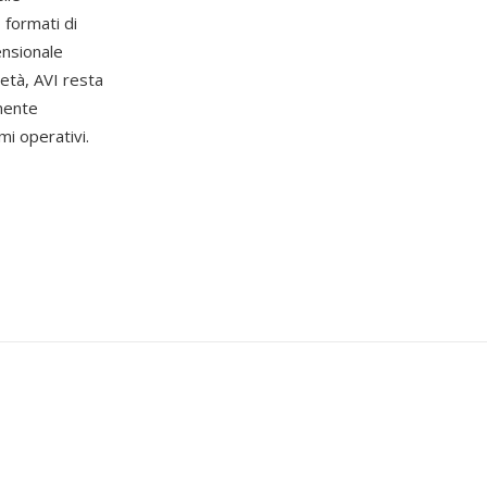
 formati di
ensionale
 età, AVI resta
mente
mi operativi.