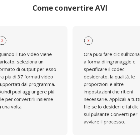
Come convertire AVI
2
3
uando il tuo video viene
Ora puoi fare clic sull'icona
aricato, seleziona un
a forma di ingranaggio e
ormato di output per esso
specificare il codec
ra più di 37 formati video
desiderato, la qualità, le
upportati dal programma.
proporzioni e altre
uindi puoi aggiungere più
impostazioni che ritieni
ile per convertirli insieme
necessarie. Applicali a tutti
n una volta.
file se lo desideri e fai clic
sul pulsante Converti per
avviare il processo.