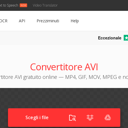
xt to Speech
Video Translator
OCR
API
Prezziminuti
Help
Eccezionale
Convertitore AVI
titore AVI gratuito online — MP4, GIF, MOV, MPEG e n
Scegli i file