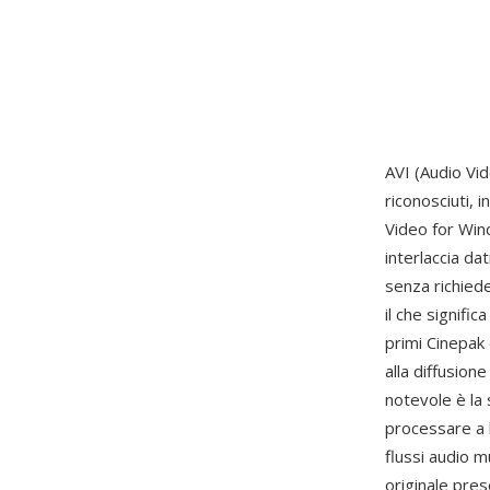
AVI (Audio Vid
riconosciuti, 
Video for Win
interlaccia da
senza richiede
il che signif
primi Cinepak 
alla diffusion
notevole è la 
processare a l
flussi audio mu
originale prese