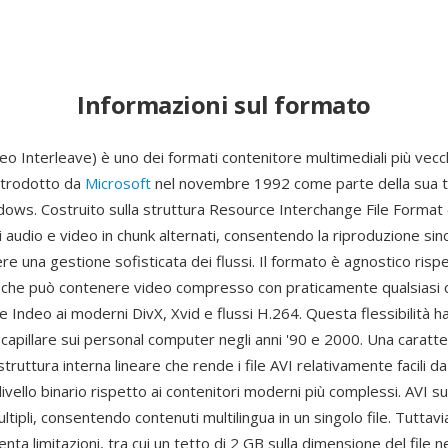
Informazioni sul formato
eo Interleave) è uno dei formati contenitore multimediali più vecc
introdotto da
Microsoft
nel novembre 1992 come parte della sua t
dows. Costruito sulla struttura Resource Interchange File Format 
ti audio e video in chunk alternati, consentendo la riproduzione sin
re una gestione sofisticata dei flussi. Il formato è agnostico risp
ica che può contenere video compresso con praticamente qualsiasi 
e Indeo ai moderni DivX, Xvid e flussi H.264. Questa flessibilità h
e capillare sui personal computer negli anni '90 e 2000. Una caratte
struttura interna lineare che rende i file AVI relativamente facili d
ivello binario rispetto ai contenitori moderni più complessi. AVI 
ltipli, consentendo contenuti multilingua in un singolo file. Tuttavia
nta limitazioni, tra cui un tetto di 2 GB sulla dimensione del file ne