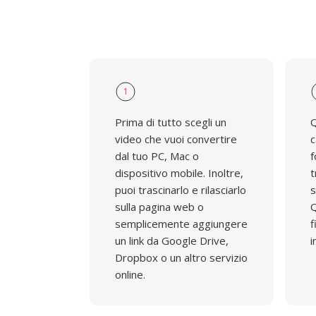
1
Prima di tutto scegli un
Q
video che vuoi convertire
c
dal tuo PC, Mac o
f
dispositivo mobile. Inoltre,
t
puoi trascinarlo e rilasciarlo
s
sulla pagina web o
Q
semplicemente aggiungere
f
un link da Google Drive,
i
Dropbox o un altro servizio
online.