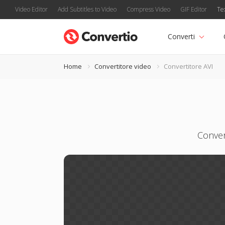
Video Editor
Add Subtitles to Video
Compress Video
GIF Editor
Te
Converti
Home
Convertitore video
Convertitore AVI
Conver