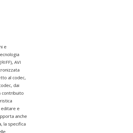
hi e
ecnologia
(RIFF), AVI
cronizzata
etto al codec,
codec, dai
a contribuito
ristica
a editare e
supporta anche
, la specifica
lle