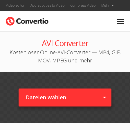
Video Editor
Add Subtitles to Video
Compress Video
Mehr
AVI Converter
Kostenloser Online-AVI-Converter — MP4, GIF,
MOV, MPEG und mehr
Dateien wählen