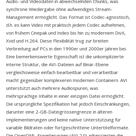
Audio- und Videodaten in abwechselnden Chunks, was
synchrone Wiedergabe ohne aufwendiges Stream-
Management ermöglicht. Das Format ist Codec-agnostisch,
d.h. es kann Video mit praktisch jedem Codec aufnehmen,
von frühem Cinepak und Indeo bis hin zu modernem DivX,
Xvid und H.264. Diese Flexibilität trug zur breiten
Verbreitung auf PCs in den 1990er und 2000er Jahren bei.
Eine bemerkenswerte Eigenschaft ist die unkomplizierte
interne Struktur, die AVI-Dateien auf Binär-Ebene
vergleichsweise einfach bearbeitbar und verarbeitbar
macht gegenüber komplexeren modernen Containern. AVI
unterstützt auch mehrere Audiospuren, was
mehrsprachige Inhalte in einer einzigen Datei ermöglicht.
Die ursprüngliche Spezifikation hat jedoch Einschränkungen,
darunter eine 2-GB-Dateigrössengrenze in älteren
Implementierungen und keine native Unterstützung für
variable Bildraten oder fortgeschrittene Untertitelformate.
Die OpenDML-Erweiterungen (AVI 2.0) adressierten die