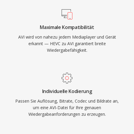
mehrsprachige Inhalte in einer einzigen Datei
Unterhaltungselektronik verankert ist.
ermöglicht. Die ursprüngliche Spezifikation hat
jedoch Einschränkungen, darunter eine 2-GB-
Maximale Kompatibilität
Dateigrössengrenze in älteren
AVI wird von nahezu jedem Mediaplayer und Gerät
Implementierungen und keine native
erkannt — HEVC zu AVI garantiert breite
Unterstützung für variable Bildraten oder
Wiedergabefähigkeit.
fortgeschrittene Untertitelformate. Die
OpenDML-Erweiterungen (AVI 2.0) adressierten
die Grössenbeschränkung, indem sie Dateien
erlauben, die ursprüngliche Grenze zu
überschreiten. Trotz seines jahrzehntealten
Individuelle Kodierung
Alters bleibt AVI eines der am universellsten
Passen Sie Auflösung, Bitrate, Codec und Bildrate an,
anerkannten Multimediaformate und wird von
um eine AVI-Datei für Ihre genauen
Mediaplayern und Bearbeitungstools auf allen
Wiedergabeanforderungen zu erzeugen.
gängigen Betriebssystemen weiterhin breit
unterstützt.