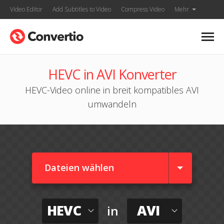
Video Editor
Add Subtitles to Video
Compress Video
Mehr
HEVC in AVI Konverter
HEVC-Video online in breit kompatibles AVI
umwandeln
Dateien wählen
HEVC
AVI
in