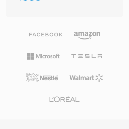
Struktur verschachtelt AVI Audio- und
zukunftssicher für aufkommende
Videodaten in abwechselnden Chunks, was
Displaytechnologien. Der Codec ist weit
synchrone Wiedergabe ohne aufwendiges
verbreitet im Rundfunk, wo er die effiziente
Stream-Management ermöglicht. Das Format
Bereitstellung von 4K- und HDR-Inhalten über
ist Codec-agnostisch, d.h. es kann Video mit
bandbreitenbeschränkte Kanäle ermöglicht,
praktisch jedem Codec aufnehmen, von
sowie in Videokonferenzen und
frühem Cinepak und Indeo bis hin zu
Ueberwachungsanwendungen. Apple übernahm
modernem DivX, Xvid und H.264. Diese
HEVC als Standard-Aufnahmeformat für iOS-
Flexibilität trug zur breiten Verbreitung auf PCs
Geräte ab iOS 11 und erweiterte damit die
in den 1990er und 2000er Jahren bei. Eine
Verbraucherreichweite enorm. Trotz
bemerkenswerte Eigenschaft ist die
technischer Ueberlegenheit gegenüber H.264
unkomplizierte interne Struktur, die AVI-Dateien
hat eine komplexe und fragmentierte
auf Binär-Ebene vergleichsweise einfach
Patentlizenzierungslandschaft das Interesse an
bearbeitbar und verarbeitbar macht gegenüber
lizenzfreien Alternativen wie AV1 befördert,
komplexeren modernen Containern. AVI
obwohl HEVC nach wie vor tief in
unterstützt auch mehrere Audiospuren, was
Rundfunkinfrastruktur und