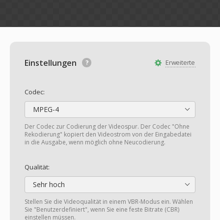
Einstellungen
Erweiterte
Codec:
MPEG-4
Der Codec zur Codierung der Videospur. Der Codec "Ohne
Rekodierung" kopiert den Videostrom von der Eingabedatei
in die Ausgabe, wenn möglich ohne Neucodierung.
Qualität:
Sehr hoch
Stellen Sie die Videoqualität in einem VBR-Modus ein. Wählen
Sie "Benutzerdefiniert", wenn Sie eine feste Bitrate (CBR)
einstellen müssen.