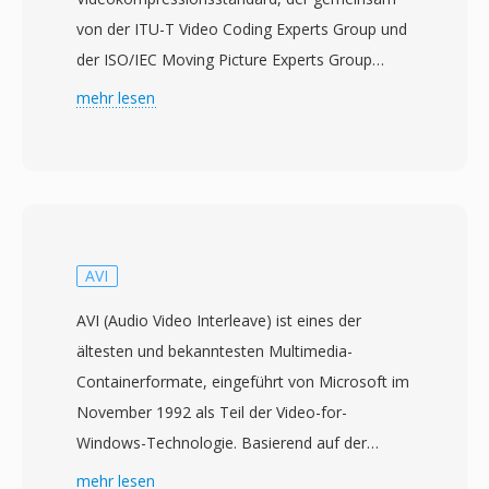
von der ITU-T Video Coding Experts Group und
der ISO/IEC Moving Picture Experts Group
entwickelt wurde. Im Januar 2013 genehmigt,
mehr lesen
wurde HEVC als Nachfolger von H.264/AVC mit
dem vorrangigen Ziel entworfen, die
Kompressionseffizienz zu verdoppeln — also
bei etwa der Hälfte der Bitrate eine
gleichwertige visuelle Qualität zu erzielen. Der
Standard erreicht dies durch größere Coding-
AVI
Tree-Units von bis zu 64x64 Pixeln, ausgefeilte
AVI (Audio Video Interleave) ist eines der
Bewegungsvorhersage mit 35 direktionalen
ältesten und bekanntesten Multimedia-
Intra-Modi, fortschrittliche Sample Adaptive
Containerformate, eingeführt von Microsoft im
Offset-Filterung und Parallelverarbeitungstools
November 1992 als Teil der Video-for-
wie Tiles und Wavefront Parallel Processing.
Windows-Technologie. Basierend auf der
HEVC unterstützt Auflösungen von 320x240 bis
Resource Interchange File Format (RIFF)-
mehr lesen
8192x4320 (8K UHD) und ist damit