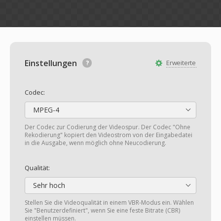
Einstellungen
Erweiterte
Codec:
MPEG-4
Der Codec zur Codierung der Videospur. Der Codec "Ohne
Rekodierung" kopiert den Videostrom von der Eingabedatei
in die Ausgabe, wenn möglich ohne Neucodierung.
Qualität:
Sehr hoch
Stellen Sie die Videoqualität in einem VBR-Modus ein. Wählen
Sie "Benutzerdefiniert", wenn Sie eine feste Bitrate (CBR)
einstellen müssen.