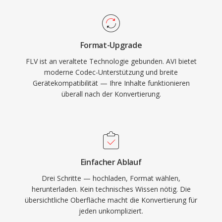
mehrsprachige Inhalte in einer einzigen Datei
Bereitstellung ersetzt haben, befinden sich FLV-
ermöglicht. Die ursprüngliche Spezifikation hat
Dateien nach wie vor in unzähligen Archiven
jedoch Einschränkungen, darunter eine 2-GB-
und Legacy-Systemen.
Format-Upgrade
Dateigrössengrenze in älteren
FLV ist an veraltete Technologie gebunden. AVI bietet
Implementierungen und keine native
moderne Codec-Unterstützung und breite
Unterstützung für variable Bildraten oder
Gerätekompatibilität — Ihre Inhalte funktionieren
fortgeschrittene Untertitelformate. Die
überall nach der Konvertierung.
OpenDML-Erweiterungen (AVI 2.0) adressierten
die Grössenbeschränkung, indem sie Dateien
erlauben, die ursprüngliche Grenze zu
überschreiten. Trotz seines jahrzehntealten
Alters bleibt AVI eines der am universellsten
Einfacher Ablauf
anerkannten Multimediaformate und wird von
Drei Schritte — hochladen, Format wählen,
Mediaplayern und Bearbeitungstools auf allen
herunterladen. Kein technisches Wissen nötig. Die
übersichtliche Oberfläche macht die Konvertierung für
gängigen Betriebssystemen weiterhin breit
jeden unkompliziert.
unterstützt.