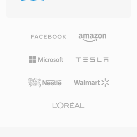
Struktur verschachtelt AVI Audio- und
Plugin zu gewährleisten und so das
Videodaten in abwechselnden Chunks, was
Fragmentierungsproblem zu lösen, das Web-
synchrone Wiedergabe ohne aufwendiges
Video zu jener Zeit plagte. FLV-Dateien
Stream-Management ermöglicht. Das Format
beginnen mit einem kompakten Header,
ist Codec-agnostisch, d.h. es kann Video mit
gefolgt von getaggten Datenpaketen — eine
praktisch jedem Codec aufnehmen, von
Struktur, die schnelles Seeking und effizienten
frühem Cinepak und Indeo bis hin zu
progressiven Download ermöglicht. Der
modernem DivX, Xvid und H.264. Diese
Container unterstützt eingebettete Metadaten
Flexibilität trug zur breiten Verbreitung auf PCs
mit Cü-Punkten für interaktive Features wie
in den 1990er und 2000er Jahren bei. Eine
Kapitelnavigation und zeitgesteürte Ereignisse.
bemerkenswerte Eigenschaft ist die
FLV verwandelte Online-Video von einem
unkomplizierte interne Struktur, die AVI-Dateien
unzuverlässigen Nischenerlebnis in ein
auf Binär-Ebene vergleichsweise einfach
Massenmedium und prägt Unterhaltung,
bearbeitbar und verarbeitbar macht gegenüber
Bildung und Kommunikation im Internet
komplexeren modernen Containern. AVI
grundlegend um. Obwohl HTML5-Video und
unterstützt auch mehrere Audiospuren, was
moderne Codecs die Flash-basierte