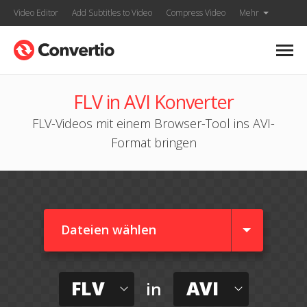
Video Editor
Add Subtitles to Video
Compress Video
Mehr
FLV in AVI Konverter
FLV-Videos mit einem Browser-Tool ins AVI-
Format bringen
Dateien wählen
FLV
AVI
in