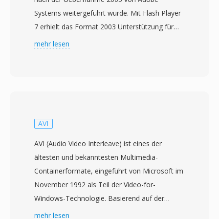
Systems weitergeführt wurde. Mit Flash Player
7 erhielt das Format 2003 Unterstützung für
eigenständige Wiedergabe und wurde rasch
mehr lesen
zum dominierenden Videoformat im Web —
Plattformen wie YouTube, Hulu und Vimeo
wurden in den späten 2000er Jahren davon
angetrieben. FLV-Dateien enthalten
typischerweise Video, kodiert mit dem
Sorenson-Spark- oder VP6-Codec, zusammen
AVI
mit MP3- oder ADPCM-Audio in einem
AVI (Audio Video Interleave) ist eines der
leichtgewichtigen proprietären Container, der
ältesten und bekanntesten Multimedia-
für Streaming-Bereitstellung optimiert ist. Die
Containerformate, eingeführt von Microsoft im
grösste Stärke von FLV war die Fähigkeit,
November 1992 als Teil der Video-for-
konsistente Videowiedergabe über
Windows-Technologie. Basierend auf der
verschiedene Betriebssysteme und Browser
Resource Interchange File Format (RIFF)-
mehr lesen
hinweg durch das allgegenwärtige Flash Player-