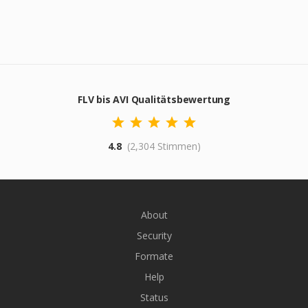
FLV bis AVI Qualitätsbewertung
4.8
(2,304 Stimmen)
About
Security
Formate
Help
Status