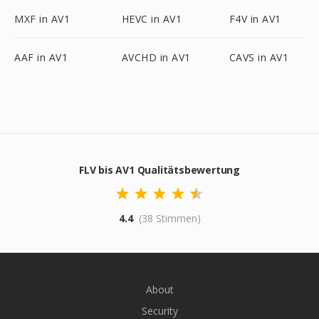
MXF in AV1
HEVC in AV1
F4V in AV1
AAF in AV1
AVCHD in AV1
CAVS in AV1
FLV bis AV1 Qualitätsbewertung
4.4
(38 Stimmen)
About
Security