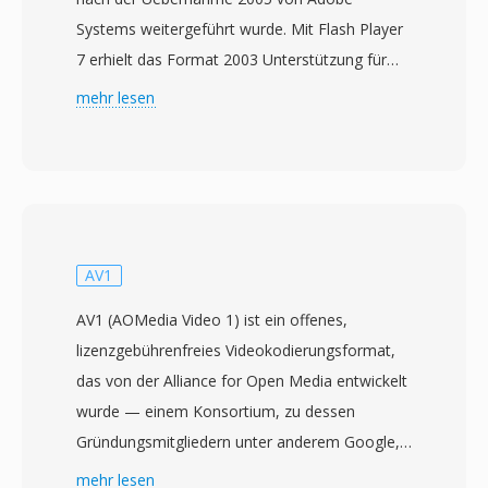
Systems weitergeführt wurde. Mit Flash Player
7 erhielt das Format 2003 Unterstützung für
eigenständige Wiedergabe und wurde rasch
mehr lesen
zum dominierenden Videoformat im Web —
Plattformen wie YouTube, Hulu und Vimeo
wurden in den späten 2000er Jahren davon
angetrieben. FLV-Dateien enthalten
typischerweise Video, kodiert mit dem
Sorenson-Spark- oder VP6-Codec, zusammen
AV1
mit MP3- oder ADPCM-Audio in einem
AV1 (AOMedia Video 1) ist ein offenes,
leichtgewichtigen proprietären Container, der
lizenzgebührenfreies Videokodierungsformat,
für Streaming-Bereitstellung optimiert ist. Die
das von der Alliance for Open Media entwickelt
grösste Stärke von FLV war die Fähigkeit,
wurde — einem Konsortium, zu dessen
konsistente Videowiedergabe über
Gründungsmitgliedern unter anderem Google,
verschiedene Betriebssysteme und Browser
Mozilla, Microsoft, Amazon, Netflix und Intel
mehr lesen
hinweg durch das allgegenwärtige Flash Player-