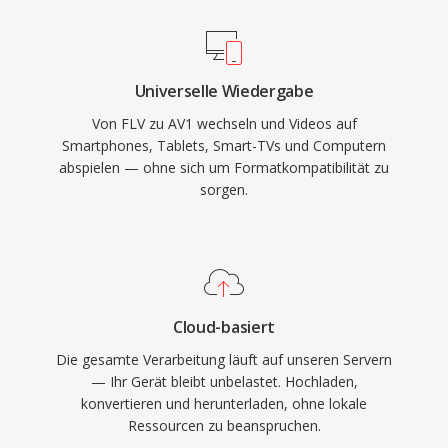
Hardware-Dekodierungsunterstützung ist
Bereitstellung ersetzt haben, befinden sich FLV-
rapide gewachsen — über mobile Prozessoren,
Dateien nach wie vor in unzähligen Archiven
GPUs und Smart-TVs hinweg — und adressiert
und Legacy-Systemen.
Universelle Wiedergabe
frühe Bedenken hinsichtlich der
Von FLV zu AV1 wechseln und Videos auf
Rechenanforderungen bei der Kodierung. AV1
Smartphones, Tablets, Smart-TVs und Computern
wurde von großen Streaming-Diensten für die
abspielen — ohne sich um Formatkompatibilität zu
Bereitstellung von 4K- und HDR-Inhalten
sorgen.
übernommen und dient als Videokomponente
des WebM-Containers für webbasierte
Wiedergabe. Der lizenzgebührenfreie Status
macht AV1 besonders bedeutsam für offene
Web-Standards und barrierefreie
Cloud-basiert
Medienverbreitung.
Die gesamte Verarbeitung läuft auf unseren Servern
— Ihr Gerät bleibt unbelastet. Hochladen,
konvertieren und herunterladen, ohne lokale
Ressourcen zu beanspruchen.