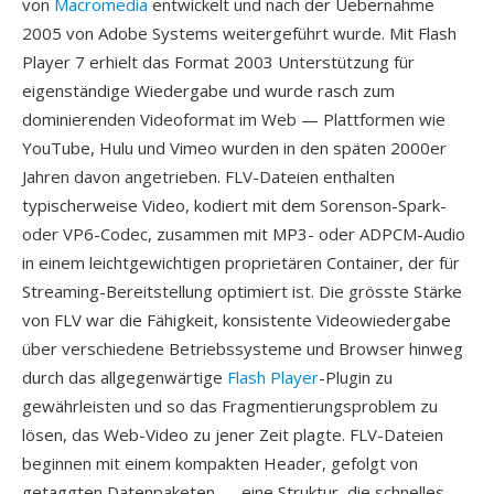
von
Macromedia
entwickelt und nach der Uebernahme
2005 von Adobe Systems weitergeführt wurde. Mit Flash
Player 7 erhielt das Format 2003 Unterstützung für
eigenständige Wiedergabe und wurde rasch zum
dominierenden Videoformat im Web — Plattformen wie
YouTube, Hulu und Vimeo wurden in den späten 2000er
Jahren davon angetrieben. FLV-Dateien enthalten
typischerweise Video, kodiert mit dem Sorenson-Spark-
oder VP6-Codec, zusammen mit MP3- oder ADPCM-Audio
in einem leichtgewichtigen proprietären Container, der für
Streaming-Bereitstellung optimiert ist. Die grösste Stärke
von FLV war die Fähigkeit, konsistente Videowiedergabe
über verschiedene Betriebssysteme und Browser hinweg
durch das allgegenwärtige
Flash Player
-Plugin zu
gewährleisten und so das Fragmentierungsproblem zu
lösen, das Web-Video zu jener Zeit plagte. FLV-Dateien
beginnen mit einem kompakten Header, gefolgt von
getaggten Datenpaketen — eine Struktur, die schnelles