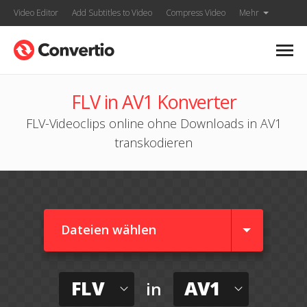
Video Editor
Add Subtitles to Video
Compress Video
Mehr
FLV in AV1 Konverter
FLV-Videoclips online ohne Downloads in AV1
transkodieren
Dateien wählen
FLV
AV1
in