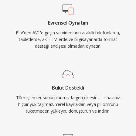
gidermiştir. AV1, büyük akış hizmetleri
tarafından 4K ve HDR içerik dağıtımı için geniş
Evrensel Oynatım
çapta benimsenmiştir ve web tabanlı oynatma
FLV'den AV1'e geçin ve videolarınızı akıllı telefonlarda,
için WebM kapsayıcısının video bileşeni olarak
tabletlerde, akıllı TV'lerde ve bilgisayarlarda format
hizmet vermektedir. Telifsiz yapısı, AV1&#039;ı
desteği endişesi olmadan oynatın.
açık web standartları ve erişilebilir medya
dağıtımı için özellikle önemli kılmaktadır.
Bulut Destekli
Tüm işlemler sunucularımızda gerçekleşir — cihazınız
hiçbir yük taşımaz. Yerel kaynakları veya pil ömrünü
tüketmeden yükleyin, dönüştürün ve indirin.