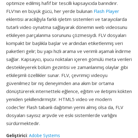
optimize edilmiş hafif bir tescilli kapsayıcıda barındırır.
FLV'nın en büyük gücü, her yerde bulunan
Flash Player
eklentisi aracılığıyla farklı işletim sistemleri ve tarayıcılarda
tutarlı video oynatma sağlayarak dönemin web videosunu
etkileyen parçalanma sorununu çözmesiydi. FLV dosyaları
kompakt bir başlıkla başlar ve ardından etiketlenmiş veri
paketleri gelir; bu yapı hızlı arama ve verimli aşamalı i̇ndirme
sağlar. Kapsayıcı, ipucu noktaları içeren gömülü meta verileri
destekleyerek bölüm gezintisi ve zamanlanmış olaylar gibi
etkileşimli özellikler sunar. FLV, çevrimiçi videoyu
güvenilmez bir niş deneyimden ana akım bir ortama
dönüştürerek internetteki eğlence, eğitim ve iletişimi kökten
yeniden şekillendirmiştir. HTML5 video ve modern
codec'ler Flash tabanlı dağıtımın yerini almış olsa da, FLV
dosyaları sayısız arşivde ve eski sistemlerde varlığını
sürdürmektedir.
Geliştirici
:
Adobe Systems