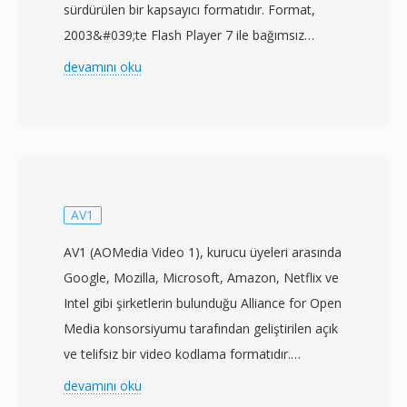
sürdürülen bir kapsayıcı formatıdır. Format,
2003&#039;te Flash Player 7 ile bağımsız
oynatma desteği kazanmış ve hızla
devamını oku
web&#039;deki baskın video formatı haline
gelerek 2000&#039;lerin sonlarında YouTube,
Hulu ve Vimeo gibi platformları desteklemiştir.
FLV dosyaları genellikle Sorenson Spark veya
VP6 codec&#039;ı ile kodlanmış videoyu MP3
veya ADPCM sesiyle birlikte akış dağıtımı için
AV1
optimize edilmiş hafif bir tescilli kapsayıcıda
AV1 (AOMedia Video 1), kurucu üyeleri arasında
barındırır. FLV&#039;nın en büyük gücü, her
Google, Mozilla, Microsoft, Amazon, Netflix ve
yerde bulunan Flash Player eklentisi aracılığıyla
Intel gibi şirketlerin bulunduğu Alliance for Open
farklı işletim sistemleri ve tarayıcılarda tutarlı
Media konsorsiyumu tarafından geliştirilen açık
video oynatma sağlayarak dönemin web
ve telifsiz bir video kodlama formatıdır.
videosunu etkileyen parçalanma sorununu
Spesifikasyon, lisans ücretlerinden arındırılmış
devamını oku
çözmesiydi. FLV dosyaları kompakt bir başlıkla
olarak H.264 ve HEVC&#039;nın sıkıştırma