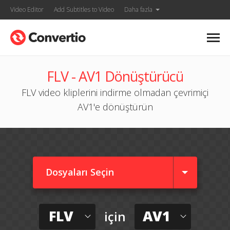
Video Editor
Add Subtitles to Video
Daha fazla
FLV - AV1 Dönüştürücü
FLV video kliplerini indirme olmadan çevrimiçi
AV1'e dönüştürün
Dosyaları Seçin
FLV
AV1
için