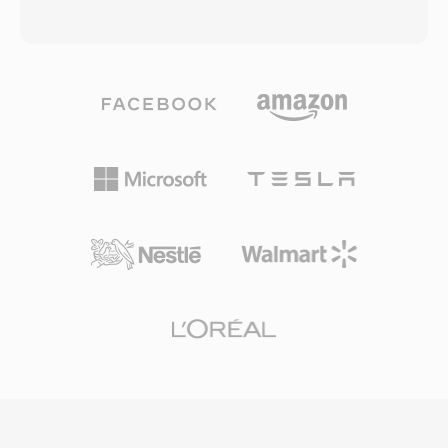
başlar ve ardından etiketlenmiş veri paketleri
verimliliğini aşan yeni nesil bir video
gelir; bu yapı hızlı arama ve verimli aşamalı
codec&#039;ı sağlamak amacıyla Haziran
i̇ndirme sağlar. Kapsayıcı, ipucu noktaları içeren
2018&#039;de tamamlanmıştır. AV1, eşdeğer
gömülü meta verileri destekleyerek bölüm
görsel kalitede HEVC&#039;ye kıyasla yaklaşık
gezintisi ve zamanlanmış olaylar gibi etkileşimli
%30-50 daha i̇yi sıkıştırma elde ederek, i̇zleyici
özellikler sunar. FLV, çevrimiçi videoyu
deneyiminden ödün vermeden bant genişliği
güvenilmez bir niş deneyimden ana akım bir
maliyetlerini düşürmek isteyen akış platformları
ortama dönüştürerek internetteki eğlence,
için özellikle cazip hâle gelir. Codec; film grenü
eğitim ve iletişimi kökten yeniden
sentezi, paralel işleme için esnek döşeme
şekillendirmiştir. HTML5 video ve modern
yapısı, içerik uyarlamalı çözünürlük geçişi ve
codec&#039;ler Flash tabanlı dağıtımın yerini
zengin intra/inter tahmin modları dahil geniş bir
almış olsa da, FLV dosyaları sayısız arşivde ve
özellik yelpazesini destekler. Mobil işlemciler,
eski sistemlerde varlığını sürdürmektedir.
GPU&#039;lar ve akıllı TV&#039;ler genelinde
donanımsal kod çözme desteği hızla
genişleyerek kodlama sırasındaki hesaplama
gereksinimleriyle ilgili erken dönem endişeleri