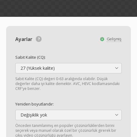
Ayarlar
Gelişmiş
Sabit Kalite (CQ):
27 (Yüksek kalite)
Sabit Kalite (CQ) değeri 0-63 aralığında olabilir. Düşük
değerler daha iyi kalite demektir. AVC, HEVC kodlamasındaki
CRF'ye benzer.
Yeniden boyutlandır:
Değişiklik yok
Önceden tanımlanmış en popüler çözünürlüklerden birini
seçerek veya manuel olarak özel bir çözünürlük girerek bir
çıkış video çözünürlüğü ayarlayın.