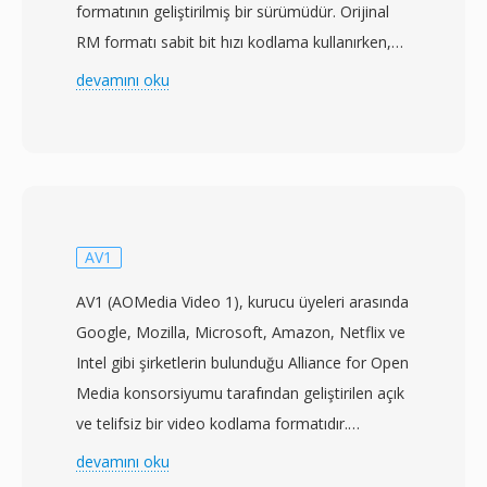
formatının geliştirilmiş bir sürümüdür. Orijinal
RM formatı sabit bit hızı kodlama kullanırken,
RMVB yüksek hareketli ve detaylı karmaşık
devamını oku
sahnelere daha fazla veri ayıran, durağan
çekimler veya geçiş sahneleri gibi daha basit
bölümlere işe daha az bit aktaran değişken bit
hızı sıkıştırması kullanır. Bu yaklaşım, sabit bit
hızlı selefi ile karşılaştırıldığında eşdeğer
ortalama dosya boyutlarında önemli ölçüde
AV1
daha i̇yi görsel kalite sağlar. RMVB,
AV1 (AOMedia Video 1), kurucu üyeleri arasında
2000&#039;lerin ortasında özellikle Doğu ve
Google, Mozilla, Microsoft, Amazon, Netflix ve
Güneydoğu Asya pazarlarında büyük popülerlik
Intel gibi şirketlerin bulunduğu Alliance for Open
kazanarak bant genişliğinin sınırlı olduğu ancak
Media konsorsiyumu tarafından geliştirilen açık
izleyicilerin yine de makul görüntü kalitesi
ve telifsiz bir video kodlama formatıdır.
beklediği bölgelerde uzun metrajlı film ve
Spesifikasyon, lisans ücretlerinden arındırılmış
devamını oku
televizyon içeriklerinin dağıtımı için yaygın
olarak H.264 ve HEVC&#039;nın sıkıştırma