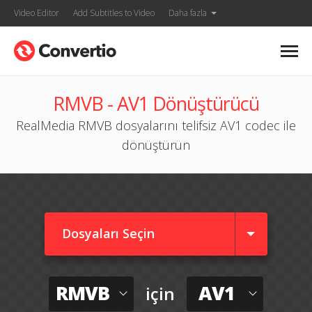
Video Editor
Add Subtitles to Video
Daha fazla
RMVB - AV1 Dönüştürücü
RealMedia RMVB dosyalarını telifsiz AV1 codec ile
dönüştürün
Dosyaları Seçin
RMVB
AV1
için