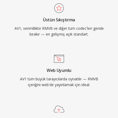
gidermiştir. AV1, büyük akış hizmetleri
tarafından 4K ve HDR içerik dağıtımı için geniş
Üstün Sıkıştırma
çapta benimsenmiştir ve web tabanlı oynatma
AV1, verimlilikte RMVB ve diğer tüm codec'leri geride
için WebM kapsayıcısının video bileşeni olarak
bırakır — en gelişmiş açık standart.
hizmet vermektedir. Telifsiz yapısı, AV1&#039;ı
açık web standartları ve erişilebilir medya
dağıtımı için özellikle önemli kılmaktadır.
Web Uyumlu
AV1 tüm büyük tarayıcılarda oynatılır — RMVB
içeriğini web'de yayınlamak için ideal.