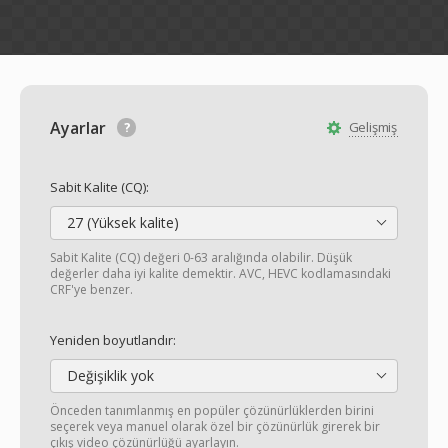
Ayarlar
Gelişmiş
Sabit Kalite (CQ):
27 (Yüksek kalite)
Sabit Kalite (CQ) değeri 0-63 aralığında olabilir. Düşük
değerler daha iyi kalite demektir. AVC, HEVC kodlamasındaki
CRF'ye benzer.
Yeniden boyutlandır:
Değişiklik yok
Önceden tanımlanmış en popüler çözünürlüklerden birini
seçerek veya manuel olarak özel bir çözünürlük girerek bir
çıkış video çözünürlüğü ayarlayın.