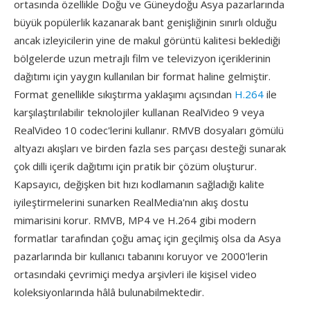
ortasında özellikle Doğu ve Güneydoğu Asya pazarlarında
büyük popülerlik kazanarak bant genişliğinin sınırlı olduğu
ancak izleyicilerin yine de makul görüntü kalitesi beklediği
bölgelerde uzun metrajlı film ve televizyon içeriklerinin
dağıtımı için yaygın kullanılan bir format haline gelmiştir.
Format genellikle sıkıştırma yaklaşımı açısından
H.264
ile
karşılaştırılabilir teknolojiler kullanan RealVideo 9 veya
RealVideo 10 codec'lerini kullanır. RMVB dosyaları gömülü
altyazı akışları ve birden fazla ses parçası desteği sunarak
çok dilli içerik dağıtımı için pratik bir çözüm oluşturur.
Kapsayıcı, değişken bit hızı kodlamanın sağladığı kalite
iyileştirmelerini sunarken RealMedia'nın akış dostu
mimarisini korur. RMVB, MP4 ve H.264 gibi modern
formatlar tarafından çoğu amaç için geçilmiş olsa da Asya
pazarlarında bir kullanıcı tabanını koruyor ve 2000'lerin
ortasındaki çevrimiçi medya arşivleri ile kişisel video
koleksiyonlarında hâlâ bulunabilmektedir.