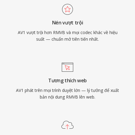
AV1 đã được các dịch vụ truyền phát lớn áp
dụng rộng rãi để phân phối nội dung 4K và
Nén vượt trội
HDR, đồng thời đóng vai trò là thành phần
AV1 vượt trội hơn RMVB và mọi codec khác về hiệu
video của bộ chứa WebM cho phát lại trên web.
suất — chuẩn mở tiên tiến nhất.
Việc miễn phí bản quyền khiến AV1 đặc biệt
quan trọng cho các tiêu chuẩn web mở và phân
phối phương tiện dễ tiếp cận.
Tương thích web
AV1 phát trên mọi trình duyệt lớn — lý tưởng để xuất
bản nội dung RMVB lên web.