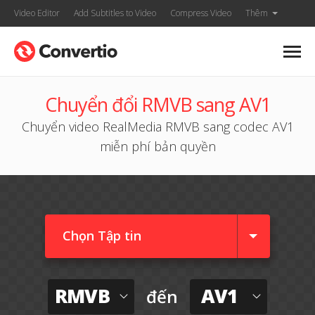
Video Editor
Add Subtitles to Video
Compress Video
Thêm
Chuyển đổi RMVB sang AV1
Chuyển video RealMedia RMVB sang codec AV1
miễn phí bản quyền
Chọn Tập tin
RMVB
AV1
đến