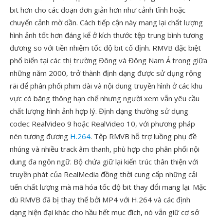
bit hơn cho các đoạn đơn giản hơn như cảnh tĩnh hoặc
chuyển cảnh mờ dần. Cách tiếp cận này mang lại chất lượng
hình ảnh tốt hơn đáng kể ở kích thước tệp trung bình tương
đương so với tiền nhiệm tốc độ bit cố định. RMVB đặc biệt
phổ biến tại các thị trường Đông và Đông Nam Á trong giữa
những năm 2000, trở thành định dạng được sử dụng rộng
rãi để phân phối phim dài và nội dung truyền hình ở các khu
vực có băng thông hạn chế nhưng người xem vẫn yêu cầu
chất lượng hình ảnh hợp lý. Định dạng thường sử dụng
codec RealVideo 9 hoặc RealVideo 10, với phương pháp
nén tương đương
H.264
. Tệp RMVB hỗ trợ luồng phụ đề
nhúng và nhiều track âm thanh, phù hợp cho phân phối nội
dung đa ngôn ngữ. Bộ chứa giữ lại kiến trúc thân thiện với
truyền phát của RealMedia đồng thời cung cấp những cải
tiến chất lượng mà mã hóa tốc độ bit thay đổi mang lại. Mặc
dù RMVB đã bị thay thế bởi MP4 với H.264 và các định
dạng hiện đại khác cho hầu hết mục đích, nó vẫn giữ cơ sở