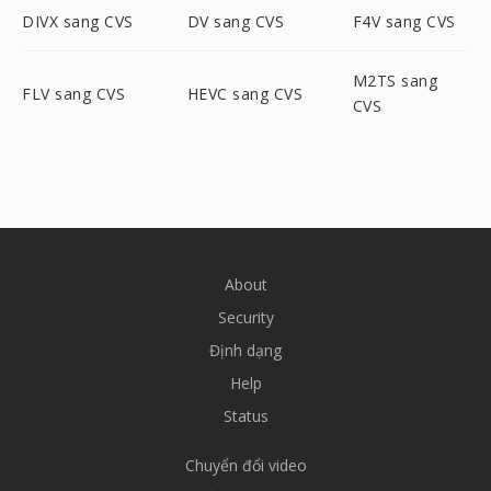
DIVX sang CVS
DV sang CVS
F4V sang CVS
M2TS sang
FLV sang CVS
HEVC sang CVS
CVS
About
Security
Định dạng
Help
Status
Chuyển đổi video