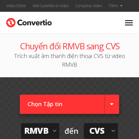
Video Editor
Add Subtitles to Video
Compress Video
Thêm
Chuyển đổi RMVB sang CVS
Trích xuất âm thanh điện thoại CVS từ video
RMVB
Chọn Tập tin
RMVB
CVS
đến