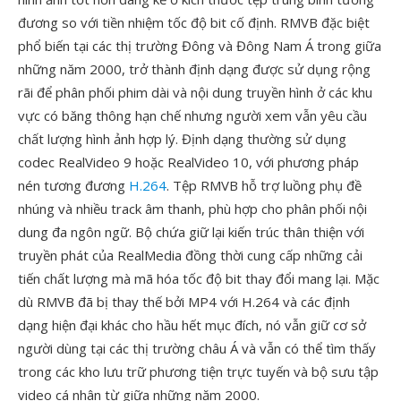
đương so với tiền nhiệm tốc độ bit cố định. RMVB đặc biệt
phổ biến tại các thị trường Đông và Đông Nam Á trong giữa
những năm 2000, trở thành định dạng được sử dụng rộng
rãi để phân phối phim dài và nội dung truyền hình ở các khu
vực có băng thông hạn chế nhưng người xem vẫn yêu cầu
chất lượng hình ảnh hợp lý. Định dạng thường sử dụng
codec RealVideo 9 hoặc RealVideo 10, với phương pháp
nén tương đương
H.264
. Tệp RMVB hỗ trợ luồng phụ đề
nhúng và nhiều track âm thanh, phù hợp cho phân phối nội
dung đa ngôn ngữ. Bộ chứa giữ lại kiến trúc thân thiện với
truyền phát của RealMedia đồng thời cung cấp những cải
tiến chất lượng mà mã hóa tốc độ bit thay đổi mang lại. Mặc
dù RMVB đã bị thay thế bởi MP4 với H.264 và các định
dạng hiện đại khác cho hầu hết mục đích, nó vẫn giữ cơ sở
người dùng tại các thị trường châu Á và vẫn có thể tìm thấy
trong các kho lưu trữ phương tiện trực tuyến và bộ sưu tập
video cá nhân từ giữa những năm 2000.