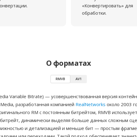
онвертации.
«Конвертировать» для
обработки.
О форматах
RMVB
AV1
dia Variable Bitrate) — усовершенствованная версия контей
lMedia, разработанная компанией
RealNetworks
около 2003 го
оригинального RM с постоянным битрейтом, RMVB используе
битрейт, динамически выделяя больше данных сложным сце
вижностью и детализацией и меньше бит — простым фрагме
кадрами или переходами. Такой подход обеспечивает значи