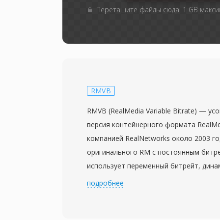
Перетащите файлы сюда. 1 GB макс
RMVB
RMVB (RealMedia Variable Bitrate) — у
версия контейнерного формата RealMe
компанией RealNetworks около 2003 го
оригинального RM с постоянным битр
использует переменный битрейт, дина
больше данных сложным сценам с выс
подробнее
детализацией и меньше бит — просты
статичными кадрами или переходами. 