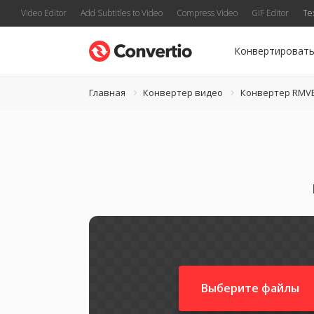
Video Editor
Add Subtitles to Video
Compress Video
GIF Editor
Te
Конвертироват
Главная
Конвертер видео
Конвертер RMV
Выберите файлы