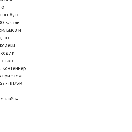
по
л особую
0-х, став
фильмов и
, но
 кодеки
ходу к
колько
. Контейнер
я при этом
 Хотя RMVB
т
 онлайн-