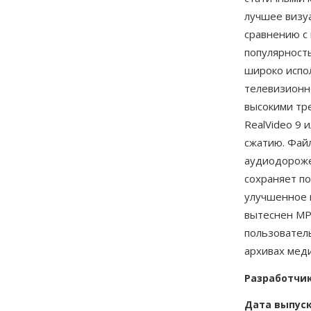
лучшее визу
сравнению с
популярность
широко испо
телевизионно
высокими тр
RealVideo 9 
сжатию. Фай
аудиодороже
сохраняет п
улучшенное 
вытеснен MP
пользователь
архивах мед
Разработчи
Дата выпус