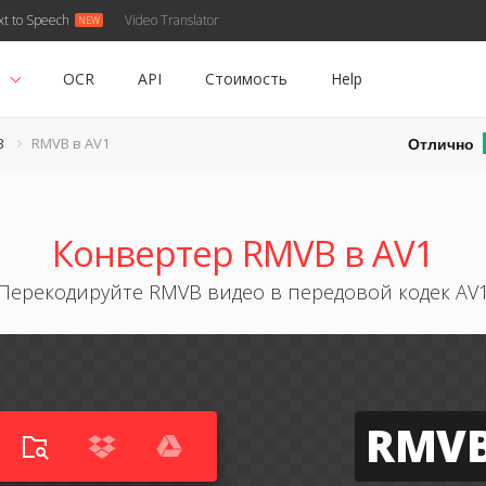
xt to Speech
Video Translator
ь
OCR
API
Стоимость
Help
Отлично
B
RMVB в AV1
Конвертер RMVB в AV1
Перекодируйте RMVB видео в передовой кодек AV
RMV