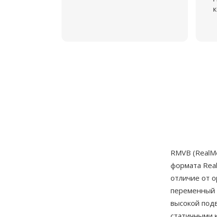
к
RMVB (RealMe
формата Rea
отличие от 
переменный 
высокой под
статичными 