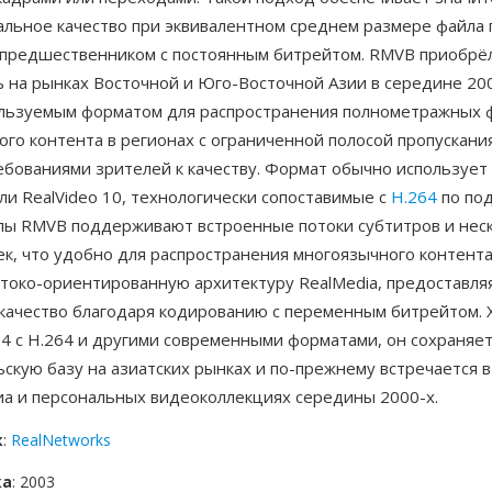
альное качество при эквивалентном среднем размере файла 
 предшественником с постоянным битрейтом. RMVB приобрё
 на рынках Восточной и Юго-Восточной Азии в середине 200
льзуемым форматом для распространения полнометражных 
го контента в регионах с ограниченной полосой пропускания
ебованиями зрителей к качеству. Формат обычно использует
или RealVideo 10, технологически сопоставимые с
H.264
по под
лы RMVB поддерживают встроенные потоки субтитров и нес
к, что удобно для распространения многоязычного контента
отоко-ориентированную архитектуру RealMedia, предоставля
качество благодаря кодированию с переменным битрейтом.
4 с H.264 и другими современными форматами, он сохраняе
скую базу на азиатских рынках и по-прежнему встречается в
иа и персональных видеоколлекциях середины 2000-х.
к
:
RealNetworks
ка
: 2003