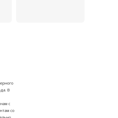
нерного
да. В
т
нам с
нтам со
тельно