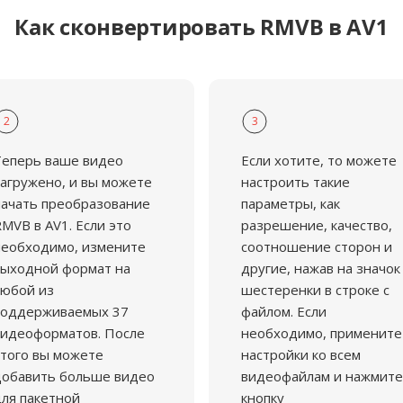
Как сконвертировать RMVB в AV1
2
3
Теперь ваше видео
Если хотите, то можете
агружено, и вы можете
настроить такие
ачать преобразование
параметры, как
MVB в AV1. Если это
разрешение, качество,
еобходимо, измените
соотношение сторон и
ыходной формат на
другие, нажав на значок
юбой из
шестеренки в строке с
поддерживаемых 37
файлом. Если
идеоформатов. После
необходимо, примените
того вы можете
настройки ко всем
добавить больше видео
видеофайлам и нажмите
ля пакетной
кнопку