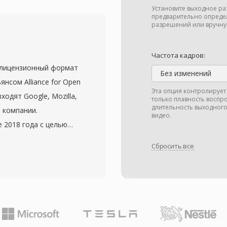
уальное качество при
Установите выходное ра
 по сравнению с
предварительно опреде
разрешений или вручну
ейтом. RMVB приобрёл
чной и Юго-
Частота кадров:
ав широко
злицензионный формат
транения
Без изменений
нсом Alliance for Open
нного контента в
Эта опция контролирует 
ходят Google, Mozilla,
только плавность воспр
ускания, но высокими
длительность выходного
ие компании.
ормат обычно
видео.
 2018 года с целью
Video 10,
ия, превосходящего
по подходу к сжатию.
Сбросить все
при этом свободного
е потоки субтитров и
спечивает примерно на
для распространения
 эквивалентном
охраняет потоко-
ривлекательно для
ia, предоставляя при
снизить расходы на
кодированию с
ителей. Кодек