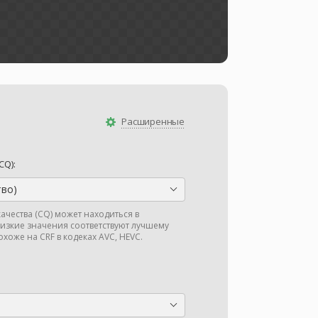
Расширенные
CQ):
тво)
ачества (CQ) может находиться в
низкие значения соответствуют лучшему
охоже на CRF в кодеках AVC, HEVC.