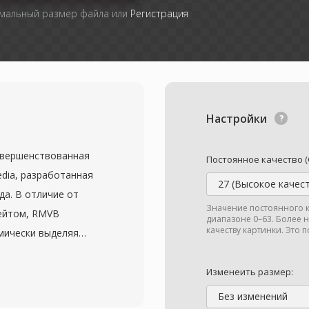
имальный размер файла или
Регистрация
Настройки
совершенствованная
Постоянное качество (
dia, разработанная
27 (Высокое качес
да. В отличие от
Значение постоянного к
ейтом, RMVB
диапазоне 0–63. Более 
качеству картинки. Это п
мически выделяя
окой подвижностью и
м фрагментам со
Изменеить размер:
Такой подход
Без изменений