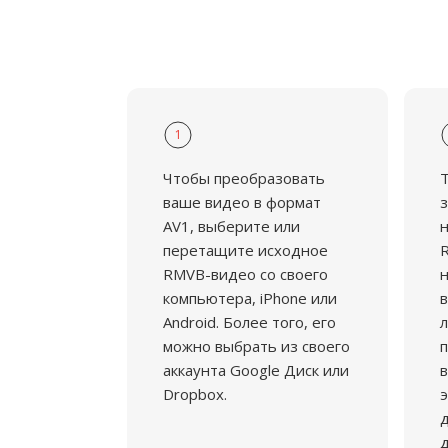
1
Чтобы преобразовать
ваше видео в формат
з
AV1, выберите или
н
перетащите исходное
R
RMVB-видео со своего
н
компьютера, iPhone или
в
Android. Более того, его
л
можно выбрать из своего
аккаунта Google Диск или
в
Dropbox.
э
д