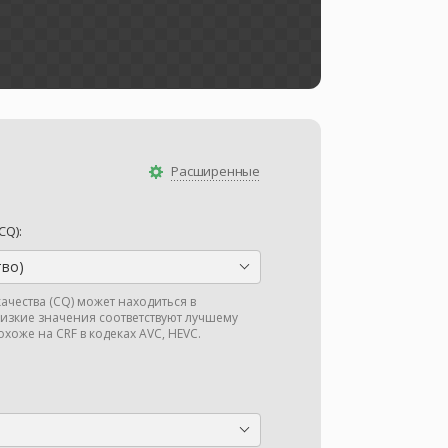
Расширенные
CQ):
тво)
ачества (CQ) может находиться в
низкие значения соответствуют лучшему
охоже на CRF в кодеках AVC, HEVC.