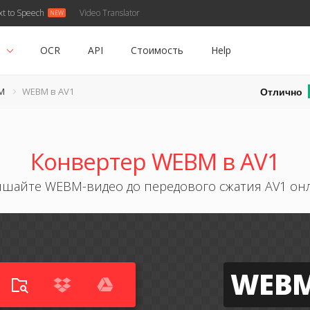
xt to Speech
Video Translator
ь
OCR
API
Стоимость
Help
Отлично
M
WEBM в AV1
Конвертер WEBM в AV1
чшайте WEBM-видео до передового сжатия AV1 он
WEB