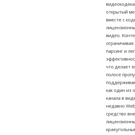
видеокодекам
открытый ме
вместе с ко
лицензионны
видео. Конт
ограничивая
парсинг и ле
эффективност
что делает 
полосе пропу
поддерживаю
как один из
канала в вид
недавно Web
средство вн
лицензионны
краеугольны