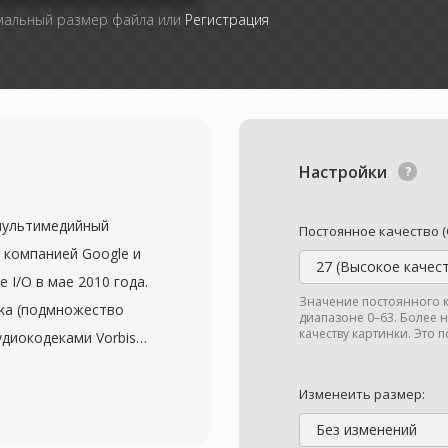
мальный размер файла или
Регистрация
Настройки
мультимедийный
Постоянное качество (
 компанией Google и
27 (Высокое качес
 I/O в мае 2010 года.
Значение постоянного к
ka (подмножество
диапазоне 0–63. Более 
качеству картинки. Это п
удиокодеками Vorbis
ый медиастек,
. Google выпустила
Изменеить размер:
ешительной лицензией
Без изменений