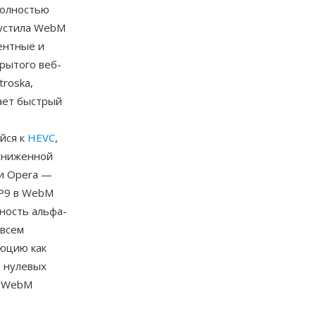
полностью
пустила WebM
ентные и
рытого веб-
roska,
ает быстрый
йся к
HEVC
,
 сниженной
 и Opera —
VP9 в WebM
ность альфа-
овсем
юцию как
, нулевых
т WebM