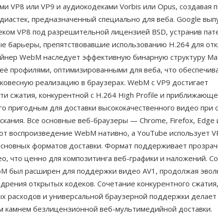
и VP8 или VP9 и аудиокодеками Vorbis или Opus, создавая 
диастек, предназначенный специально для веба. Google вы
деком VP8 под разрешительной лицензией BSD, устранив пат
е барьеры, препятствовавшие использованию H.264 для отк
ейнер WebM наследует эффективную бинарную структуру Mat
 её профилями, оптимизированными для веба, что обеспечив
гковесную реализацию в браузерах. WebM с VP9 достигает
и сжатия, конкурентной с H.264 High Profile и приближающе
его пригодным для доставки высококачественного видео при
скания. Все основные веб-браузеры — Chrome, Firefox, Edge
т воспроизведение WebM нативно, а YouTube использует 
 основных форматов доставки. Формат поддерживает прозрач
ео, что ценно для композитинга веб-графики и наложений. С
M был расширен для поддержки видео AV1, продолжая эвол
едрения открытых кодеков. Сочетание конкурентного сжатия
х расходов и универсальной браузерной поддержки делае
м камнем безлицензионной веб-мультимедийной доставки.