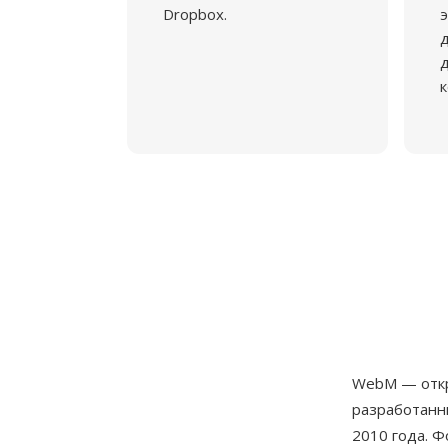
Dropbox.
э
д
к
WebM — отк
разработанн
2010 года. 