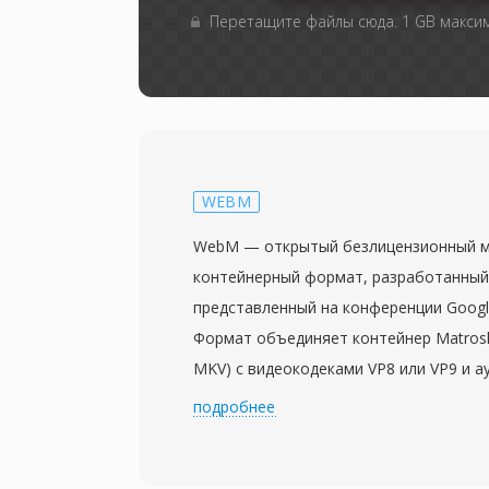
Перетащите файлы сюда. 1 GB макси
WEBM
WebM — открытый безлицензионный 
контейнерный формат, разработанный
представленный на конференции Google
Формат объединяет контейнер Matros
MKV) с видеокодеками VP8 или VP9 и а
или Opus, создавая полностью открыт
подробнее
предназначенный специально для веба
WebM вместе с кодеком VP8 под разр