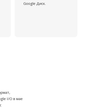
Google Диск.
рмат,
le I/O в мае
с