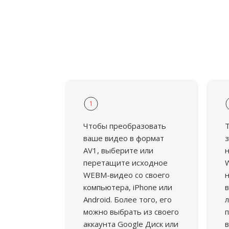
1
Чтобы преобразовать
ваше видео в формат
з
AV1, выберите или
н
перетащите исходное
W
WEBM-видео со своего
н
компьютера, iPhone или
в
Android. Более того, его
л
можно выбрать из своего
аккаунта Google Диск или
в