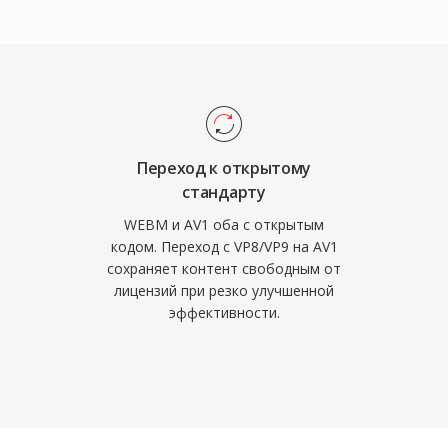
рытых кодеков.
 — синтез плёночного
евых лицензионных
ой обработки,
 поддержки делает
 и развитый набор
ионной веб-
сказания. Аппаратная
но расширяется —
V, что снимает ранние
Переход к открытому
ребований при
стандарту
пнейшими
WEBM и AV1 оба с открытым
и 4K и HDR-контента и
кодом. Переход с VP8/VP9 на AV1
сохраняет контент свободным от
нтейнера WebM для
лицензий при резко улучшенной
твие лицензионных
эффективности.
чимым для открытых
транения медиа.