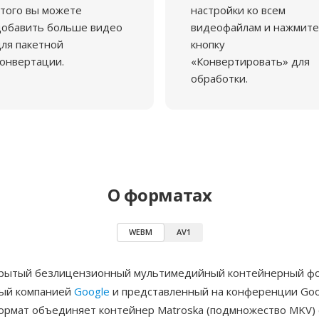
того вы можете
настройки ко всем
добавить больше видео
видеофайлам и нажмите
ля пакетной
кнопку
онвертации.
«Конвертировать» для
обработки.
О форматах
WEBM
AV1
рытый безлицензионный мультимедийный контейнерный фо
ый компанией
Google
и представленный на конференции Goog
Формат объединяет контейнер Matroska (подмножество MKV) 