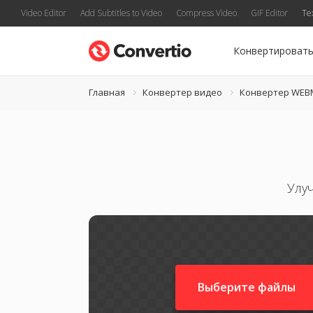
Video Editor
Add Subtitles to Video
Compress Video
GIF Editor
Te
Конвертироват
Главная
Конвертер видео
Конвертер WEB
Улу
Выберите файлы