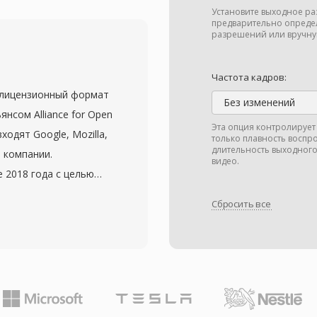
ные барьеры,
Установите выходное ра
4 для открытого веб-
предварительно опреде
разрешений или вручну
фективную бинарную
рофилями,
Частота кадров:
еспечивает быстрый
злицензионный формат
раузерах. WebM с VP9
Без изменений
нсом Alliance for Open
урентной с H.264 High
Эта опция контролирует 
ходят Google, Mozilla,
только плавность воспр
 делает его пригодным
длительность выходного
ие компании.
део при сниженной
видео.
 2018 года с целью
б-браузеры — Chrome,
ия, превосходящего
 воспроизведение
Сбросить все
при этом свободного
VP9 в WebM как один
спечивает примерно на
мат поддерживает
 эквивалентном
то ценно для
ривлекательно для
й. Совсем недавно
снизить расходы на
део AV1, продолжая
ителей. Кодек