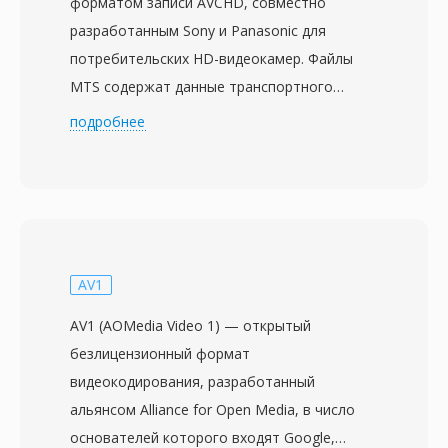
форматом записи AVCHD, совместно
разработанным Sony и Panasonic для
потребительских HD-видеокамер. Файлы
MTS содержат данные транспортного
потока MPEG-2 с видео H.264/AVC при
подробнее
разрешении до 1920x1080, в сочетании со
звуком Dolby Digital (AC-3) или LPCM.
Обозначение MTS используется при прямом
обращении к контенту AVCHD на носителе
записи, в отличие от файлов M2TS, обычно
обозначающих тот же формат
AV1
транспортного потока в контексте дисков
AV1 (AOMedia Video 1) — открытый
Blu-ray. Бытовые и полупрофессиональные
безлицензионный формат
видеокамеры от Sony, Panasonic, Canon и
видеокодирования, разработанный
других производителей записывают файлы
альянсом Alliance for Open Media, в число
MTS в структурированную иерархию
основателей которого входят Google,