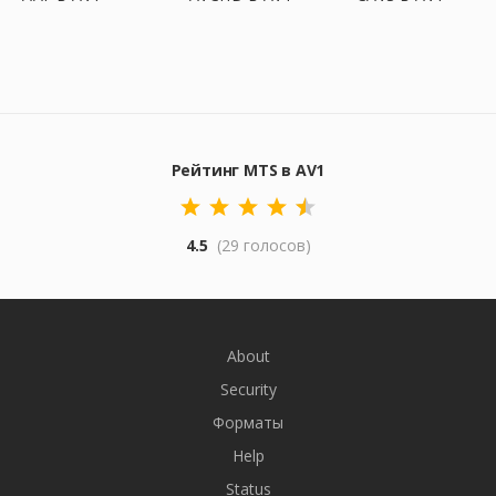
Рейтинг MTS в AV1
4.5
(29 голосов)
About
Security
Форматы
Help
Status