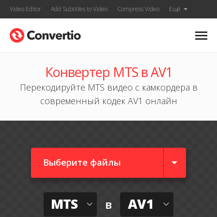
Video Editor
Add Subtitles to Video
Compress Video
Ещё
Конвертер MTS в AV1
Перекодируйте MTS видео с камкордера в
современный кодек AV1 онлайн
Выберите файлы
MTS
AV1
в