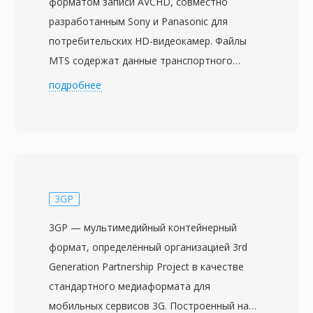
форматом записи AVCHD, совместно
разработанным Sony и Panasonic для
потребительских HD-видеокамер. Файлы
MTS содержат данные транспортного
потока MPEG-2 с видео H.264/AVC при
подробнее
разрешении до 1920x1080, в сочетании со
звуком Dolby Digital (AC-3) или LPCM.
Обозначение MTS используется при прямом
обращении к контенту AVCHD на носителе
записи, в отличие от файлов M2TS, обычно
обозначающих тот же формат
3GP
транспортного потока в контексте дисков
3GP — мультимедийный контейнерный
Blu-ray. Бытовые и полупрофессиональные
формат, определённый организацией 3rd
видеокамеры от Sony, Panasonic, Canon и
Generation Partnership Project в качестве
других производителей записывают файлы
стандартного медиаформата для
MTS в структурированную иерархию
мобильных сервисов 3G. Построенный на