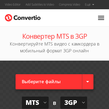
Video Editor
Add Subtitles to Video
Compress Video
Ещё
Конвертер MTS в 3GP
Конвертируйте MTS видео с камкордера в
мобильный формат 3GP онлайн
Выберите файлы
MTS
3GP
в