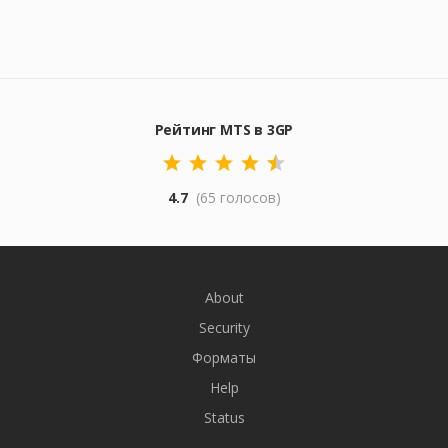
Рейтинг MTS в 3GP
4.7
(65 голосов)
About
Security
Форматы
Help
Status