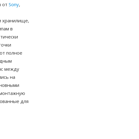
ы от
Sony
,
м хранилище,
ипам в
итически
точки
ют полное
одным
нс между
пись на
сновными
 монтажную
рованные для