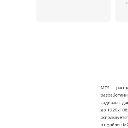
к
MTS — расши
разработанн
содержат да
до 1920x1080
используется
от файлов M