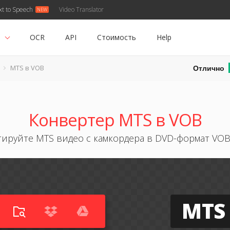
xt to Speech
Video Translator
ь
OCR
API
Стоимость
Help
Отлично
MTS в VOB
Конвертер MTS в VOB
ируйте MTS видео с камкордера в DVD-формат VO
MTS