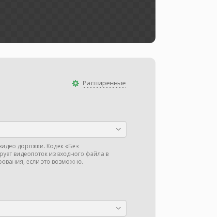
Расширенные
видео дорожки. Кодек «Без
ует видеопоток из входного файла в
ования, если это возможно.