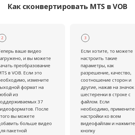
Как сконвертировать MTS в VOB
2
3
Теперь ваше видео
Если хотите, то можете
агружено, и вы можете
настроить такие
ачать преобразование
параметры, как
TS в VOB. Если это
разрешение, качество,
еобходимо, измените
соотношение сторон и
ыходной формат на
другие, нажав на значок
юбой из
шестеренки в строке с
поддерживаемых 37
файлом. Если
идеоформатов. После
необходимо, примените
того вы можете
настройки ко всем
добавить больше видео
видеофайлам и нажмите
ля пакетной
кнопку