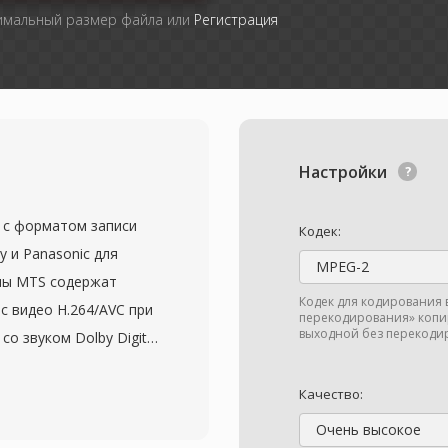
симальный размер файла или
Регистрация
Настройки
 с форматом записи
Кодек:
 и Panasonic для
MPEG-2
лы MTS содержат
Кодек для кодирования 
с видео H.264/AVC при
перекодирования» копир
выходной без перекодир
со звуком Dolby Digital
пользуется при прямом
еле записи, в отличие
Качество:
их тот же формат
Очень высокое