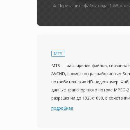
Перетащите файлы сюда. 1 GB мак
MTS
MTS — расширение файлов, связанное
AVCHD, совместно разработанным Sony
потребительских HD-видеокамер. Фай
данные транспортного потока MPEG-2 
разрешении до 1920x1080, в сочетании 
(AC-3) или LPCM. Обозначение MTS ис
подробнее
обращении к контенту AVCHD на носит
от файлов M2TS, обычно обозначающ