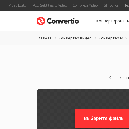
Video Editor
Add Subtitles to Video
Compress Video
GIF Editor
Te
Конвертироват
Главная
Конвертер видео
Конвертер MTS
Конверт
Выберите файлы