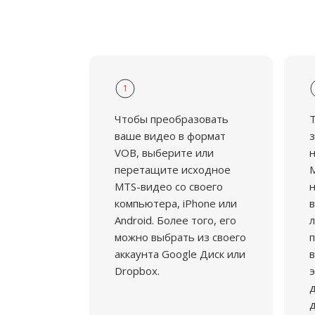
1
Чтобы преобразовать
ваше видео в формат
з
VOB, выберите или
н
перетащите исходное
M
MTS-видео со своего
н
компьютера, iPhone или
в
Android. Более того, его
л
можно выбрать из своего
аккаунта Google Диск или
в
Dropbox.
э
д