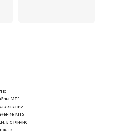
тно
Файлы MTS
разрешении
начение MTS
и, в отличие
тока в