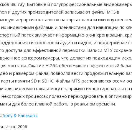
исков Blu-ray. Бытовые и полупрофессиональные видеокамер
anon и других производителей записывают файлы MTS в
ванную иерархию каталогов на картах памяти или внутренне
 их индексными файлами и плейлистами для навигации по кл
нспортный поток включает информацию о синхронизации, кр
поддержания синхронности аудио и видео, и поддерживает 
го доступа для эффективной перемотки. Записи MTS сохраня
ахваченное сенсором камеры, что делает их подходящим исх
для монтажа. Сжатие H.264 обеспечивает эффективный бала
идео и размером файла, позволяя вести продолжительную за
 карты памяти SD и SDHC. Файлы MTS распознаются всеми о
и для видеомонтажа и могут напрямую импортироваться на
 в некоторых процессах полезно перекодировать в оптимизи
маты для более плавной работы в реальном времени.
к
:
Sony & Panasonic
ка
: Июнь 2006