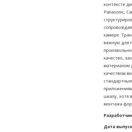
контексте д
Panasonic, C
структуриро
сопровождая
камере. Тра
важную для 
произвольно
качество, з
материалом 
качеством в
стандартные
приложениям
шкалу, хотя
монтажа фор
Разработчи
Дата выпус