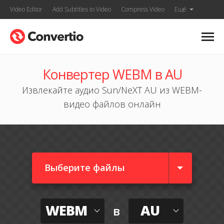
Video Editor
Add Subtitles to Video
Compress Video
Ещё
Конвертер WEBM в AU
Извлекайте аудио Sun/NeXT AU из WEBM-
видео файлов онлайн
Выберите файлы
WEBM
AU
в