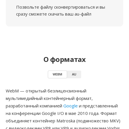
Позвольте файлу сконвертироваться и вы
сразу сможете скачать ваш au-файл
О форматах
WEBM
AU
WebM — открытый безлицензионный
мультимедийный контейнерный формат,
разработанный компанией
Google
и представленный
на конференции Google I/O в мае 2010 года. Формат
объединяет контейнер Matroska (подмножество MKV)
с видеокодеками VP8 или VP9 и аудиокодеками Vorbis