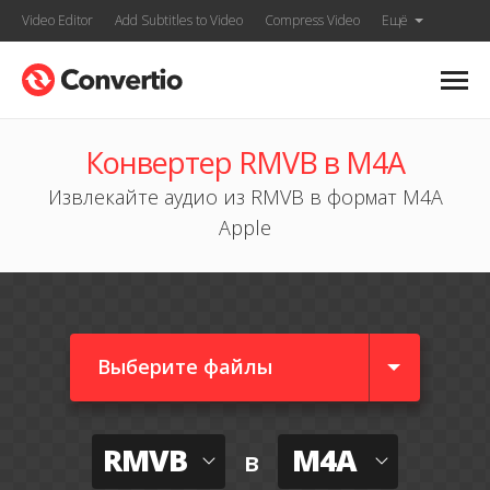
Video Editor
Add Subtitles to Video
Compress Video
Ещё
Конвертер RMVB в M4A
Извлекайте аудио из RMVB в формат M4A
Apple
Выберите файлы
RMVB
M4A
в