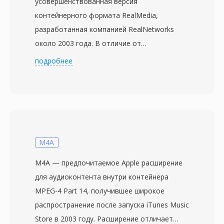
усовершенствованная версия
контейнерного формата RealMedia,
разработанная компанией RealNetworks
около 2003 года. В отличие от
оригинального RM с постоянным
подробнее
битрейтом, RMVB использует переменный
битрейт, динамически выделяя больше
данных сложным сценам с высокой
подвижностью и детализацией и меньше
бит — простым фрагментам со статичными
кадрами или переходами. Такой подход
M4A
обеспечивает значительно лучшее
M4A — предпочитаемое Apple расширение
визуальное качество при эквивалентном
для аудиоконтента внутри контейнера
среднем размере файла по сравнению с
MPEG-4 Part 14, получившее широкое
предшественником с постоянным
распространение после запуска iTunes Music
битрейтом. RMVB приобрёл особую
Store в 2003 году. Расширение отличает