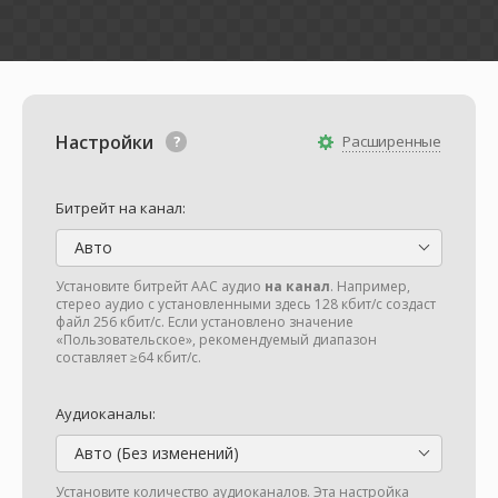
Настройки
Расширенные
Битрейт на канал:
Авто
Установите битрейт AAC аудио
на канал
. Например,
стерео аудио с установленными здесь 128 кбит/с создаст
файл 256 кбит/с. Если установлено значение
«Пользовательское», рекомендуемый диапазон
составляет ≥64 кбит/с.
Аудиоканалы:
Авто (Без изменений)
Установите количество аудиоканалов. Эта настройка