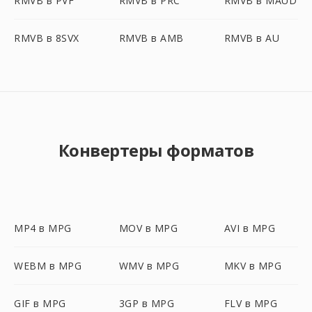
RMVB в PVF
RMVB в PRC
RMVB в MAUD
RMVB в 8SVX
RMVB в AMB
RMVB в AU
Конвертеры форматов
MP4 в MPG
MOV в MPG
AVI в MPG
WEBM в MPG
WMV в MPG
MKV в MPG
GIF в MPG
3GP в MPG
FLV в MPG