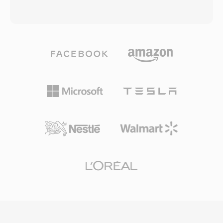
файловых систем Windows и DOS,
широко используемым форматом для
допускавших расширения не длиннее трёх
распространения полнометражных
символов, как сокращение полного
фильмов и телевизионного контента в
обозначения MPEG. Файлы MPG содержат
регионах с ограниченной полосой
программные потоки MPEG,
пропускания, но высокими требованиями
мультиплексирующие один видео- и один
зрителей к качеству. Формат обычно
или несколько аудиопотоков в единый
использует кодеки RealVideo 9 или RealVideo
байтовый поток с метками синхронизации.
10, технологически сопоставимые с H.264
Формат широко использовался в 1990-х и
по подходу к сжатию. Файлы RMVB
2000-х для хранения цифрового видео на
поддерживают встроенные потоки
персональных компьютерах — от рипов
субтитров и несколько аудиодорожек, что
Video CD и извлечений с DVD до записей
удобно для распространения
цифрового ТВ с помощью аппаратных
многоязычного контента. Контейнер
кодирующих карт. Файлы MPG со сжатием
сохраняет потоко-ориентированную
MPEG-1 обычно содержат видео 352x240
архитектуру RealMedia, предоставляя при
(NTSC) или 352x288 (PAL) при битрейтах
этом улучшенное качество благодаря