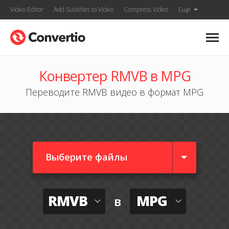
Video Editor
Add Subtitles to Video
Compress Video
Ещё
Конвертер RMVB в MPG
Переводите RMVB видео в формат MPG
Выберите файлы
RMVB
MPG
в