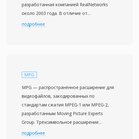
разработанная компанией RealNetworks
около 2003 года. В отличие от
оригинального RM с постоянным
подробнее
битрейтом, RMVB использует переменный
битрейт, динамически выделяя больше
данных сложным сценам с высокой
подвижностью и детализацией и меньше
бит — простым фрагментам со статичными
кадрами или переходами. Такой подход
MPG
обеспечивает значительно лучшее
MPG — распространённое расширение для
визуальное качество при эквивалентном
видеофайлов, закодированных по
среднем размере файла по сравнению с
стандартам сжатия MPEG-1 или MPEG-2,
предшественником с постоянным
разработанным Moving Picture Experts
битрейтом. RMVB приобрёл особую
Group. Трёхсимвольное расширение
популярность на рынках Восточной и Юго-
появилось из-за ограничений ранних
подробнее
Восточной Азии в середине 2000-х, став