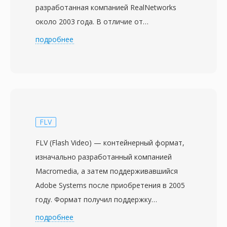
разработанная компанией RealNetworks
около 2003 года. В отличие от
оригинального RM с постоянным
подробнее
битрейтом, RMVB использует переменный
битрейт, динамически выделяя больше
данных сложным сценам с высокой
подвижностью и детализацией и меньше
бит — простым фрагментам со статичными
кадрами или переходами. Такой подход
FLV
обеспечивает значительно лучшее
FLV (Flash Video) — контейнерный формат,
визуальное качество при эквивалентном
изначально разработанный компанией
среднем размере файла по сравнению с
Macromedia, а затем поддерживавшийся
предшественником с постоянным
Adobe Systems после приобретения в 2005
битрейтом. RMVB приобрёл особую
году. Формат получил поддержку
популярность на рынках Восточной и Юго-
автономного воспроизведения с Flash
подробнее
Восточной Азии в середине 2000-х, став