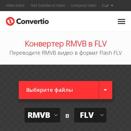
Video Editor
Add Subtitles to Video
Compress Video
Ещё
Конвертер RMVB в FLV
Переводите RMVB видео в формат Flash FLV
Выберите файлы
RMVB
FLV
в