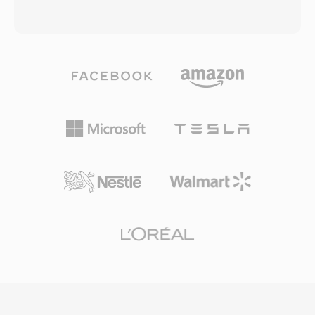
Player 7 в 2003 году и быстро стал
широко используемым форматом для
доминирующим видеоформатом в вебе,
распространения полнометражных
обеспечивая работу таких платформ, как
фильмов и телевизионного контента в
YouTube, Hulu и Vimeo в конце 2000-х. Файлы
регионах с ограниченной полосой
FLV обычно содержат видео,
пропускания, но высокими требованиями
закодированное кодеком Sorenson Spark
зрителей к качеству. Формат обычно
или VP6, вместе со звуком MP3 или ADPCM,
использует кодеки RealVideo 9 или RealVideo
упакованные в лёгкий проприетарный
10, технологически сопоставимые с H.264
контейнер, оптимизированный для
по подходу к сжатию. Файлы RMVB
потоковой доставки. Главная сила FLV
поддерживают встроенные потоки
состояла в возможности обеспечить
субтитров и несколько аудиодорожек, что
стабильное воспроизведение видео на
удобно для распространения
разных операционных системах и браузерах
многоязычного контента. Контейнер
через вездесущий плагин Flash Player, решая
сохраняет потоко-ориентированную
проблему фрагментации, мучившую веб-
архитектуру RealMedia, предоставляя при
видео того времени. Файлы FLV начинаются
этом улучшенное качество благодаря