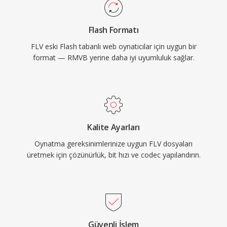
gezintisi ve zamanlanmış olaylar gibi etkileşimli
özellikler sunar. FLV, çevrimiçi videoyu
Flash Formatı
güvenilmez bir niş deneyimden ana akım bir
FLV eski Flash tabanlı web oynatıcılar için uygun bir
ortama dönüştürerek internetteki eğlence,
format — RMVB yerine daha iyi uyumluluk sağlar.
eğitim ve iletişimi kökten yeniden
şekillendirmiştir. HTML5 video ve modern
codec&#039;ler Flash tabanlı dağıtımın yerini
almış olsa da, FLV dosyaları sayısız arşivde ve
eski sistemlerde varlığını sürdürmektedir.
Kalite Ayarları
Oynatma gereksinimlerinize uygun FLV dosyaları
üretmek için çözünürlük, bit hızı ve codec yapılandırın.
Güvenli İşlem