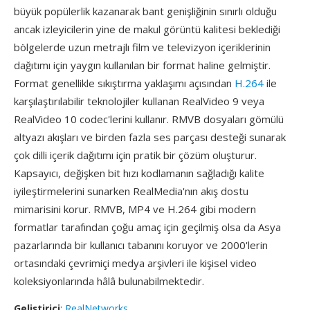
büyük popülerlik kazanarak bant genişliğinin sınırlı olduğu
ancak izleyicilerin yine de makul görüntü kalitesi beklediği
bölgelerde uzun metrajlı film ve televizyon içeriklerinin
dağıtımı için yaygın kullanılan bir format haline gelmiştir.
Format genellikle sıkıştırma yaklaşımı açısından
H.264
ile
karşılaştırılabilir teknolojiler kullanan RealVideo 9 veya
RealVideo 10 codec'lerini kullanır. RMVB dosyaları gömülü
altyazı akışları ve birden fazla ses parçası desteği sunarak
çok dilli içerik dağıtımı için pratik bir çözüm oluşturur.
Kapsayıcı, değişken bit hızı kodlamanın sağladığı kalite
iyileştirmelerini sunarken RealMedia'nın akış dostu
mimarisini korur. RMVB, MP4 ve H.264 gibi modern
formatlar tarafından çoğu amaç için geçilmiş olsa da Asya
pazarlarında bir kullanıcı tabanını koruyor ve 2000'lerin
ortasındaki çevrimiçi medya arşivleri ile kişisel video
koleksiyonlarında hâlâ bulunabilmektedir.
Geliştirici
:
RealNetworks