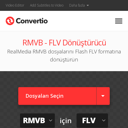
Video Editor
Add Subtitles to Video
Daha fazla
RMVB - FLV Dönüştürücü
RealMedia RMVB dosyalarını Flash FLV formatına
dönüştürün
Dosyaları Seçin
RMVB
FLV
için