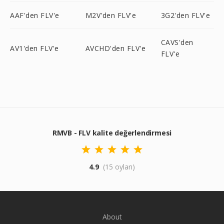
AAF'den FLV'e
M2V'den FLV'e
3G2'den FLV'e
CAVS'den
AV1'den FLV'e
AVCHD'den FLV'e
FLV'e
RMVB - FLV kalite değerlendirmesi
4.9
(15 oyları)
About