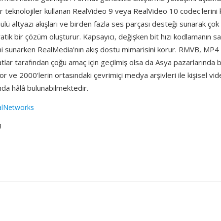
bilir teknolojiler kullanan RealVideo 9 veya RealVideo 10 codec'lerini
lü altyazı akışları ve birden fazla ses parçası desteği sunarak çok di
ratik bir çözüm oluşturur. Kapsayıcı, değişken bit hızı kodlamanın sağ
ini sunarken RealMedia'nın akış dostu mimarisini korur. RMVB, MP4
ar tarafından çoğu amaç için geçilmiş olsa da Asya pazarlarında bir
or ve 2000'lerin ortasındaki çevrimiçi medya arşivleri ile kişisel vi
nda hâlâ bulunabilmektedir.
alNetworks
3