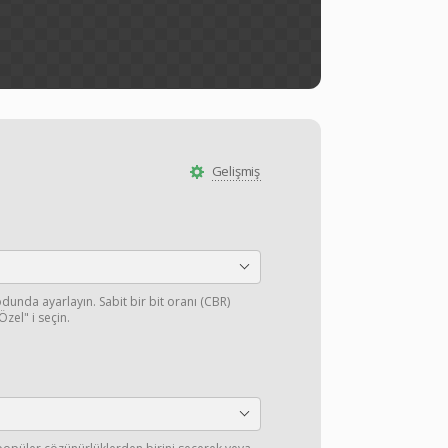
Gelişmiş
dunda ayarlayın. Sabit bir bit oranı (CBR)
zel" i seçin.