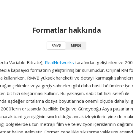
Formatlar hakkında
RMVB
MJPEG
ia Variable Bitrate),
RealNetworks
tarafından geliştirilen ve 200
Media kapsayıcı formatının geliştirilmiş bir sürümüdür. Orijinal RM f
ma kullanırken, RMVB yüksek hareketli ve detaylı karmaşık sahneler
urağan çekimler veya geçiş sahneleri gibi daha basit bölümlere işe 
n bit hızı sıkıştırması kullanır. Bu yaklaşım, sabit bit hızlı selefi ile
ığında eşdeğer ortalama dosya boyutlarında önemli ölçüde daha i̇yi g
 2000'lerin ortasında özellikle Doğu ve Güneydoğu Asya pazarları
anarak bant genişliğinin sınırlı olduğu ancak izleyicilerin yine de ma
iği bölgelerde uzun metrajlı film ve televizyon içeriklerinin dağıtımı
 format haline gelmiştir. Format genellikle sıkıştırma yaklaşımı açısı