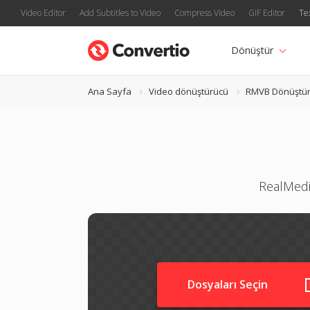
Video Editor
Add Subtitles to Video
Compress Video
GIF Editor
Te
Dönüştür
Ana Sayfa
Video dönüştürücü
RMVB Dönüştü
RealMedi
Dosyaları Seçin