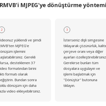
RMVB'i MJPEG'ye dönüştürme yöntem
2
3
ideonuz yüklendi ve şimdi
İsterseniz dişli simgesine
MVB'ten MJPEG'e
tıklayarak çözünürlük, kalit
önüşüm işlemini
çerçeve oranı veya diğer
aşlatabilirsiniz. Gerekli
ayarları özelleştirebilirsiniz
lursa, desteklenen 37
Gerekirse bunları tüm
ideo formatından birini
dosyalara uygulayın ve
ıktı formatı olarak
işlemi başlatmak için
eğiştirin. Bundan sonra
"Dönüştür" butonuna
oklu dönüşüm için daha
tıklayın.
azla video ekleyebilirsiniz.