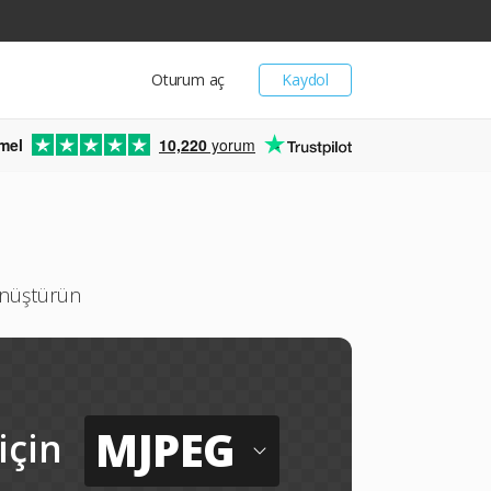
Oturum aç
Kaydol
mel
10,220
yorum
önüştürün
MJPEG
için