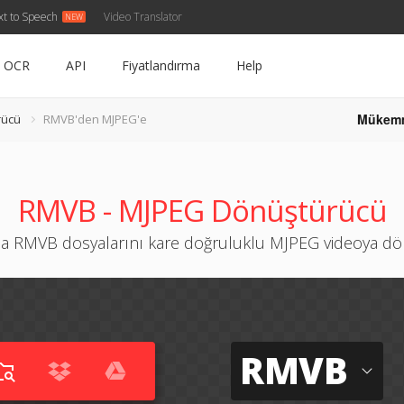
xt to Speech
Video Translator
OCR
API
Fiyatlandırma
Help
Mükem
rücü
RMVB'den MJPEG'e
RMVB - MJPEG Dönüştürücü
a RMVB dosyalarını kare doğruluklu MJPEG videoya d
RMVB