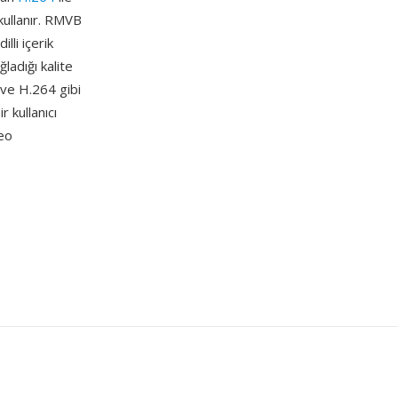
 kullanır. RMVB
lli içerik
ladığı kalite
 ve H.264 gibi
 kullanıcı
deo