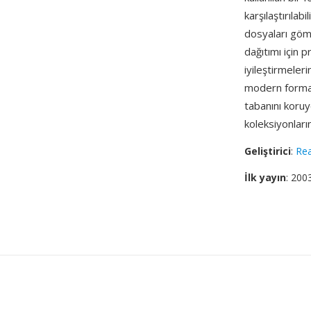
karşılaştırıla
dosyaları gömü
dağıtımı için p
iyileştirmeler
modern formatl
tabanını koruy
koleksiyonları
Geliştirici
:
Re
İlk yayın
: 200