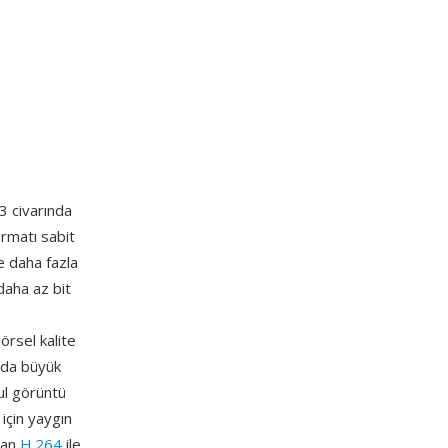
3 civarında
ormatı sabit
e daha fazla
daha az bit
örsel kalite
nda büyük
kul görüntü
 için yaygın
ndan
H.264
ile