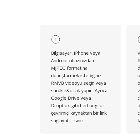
1
Bilgisayar, iPhone veya
V
Android cihazınızdan
R
MJPEG formatına
d
dönüştürmek istediğiniz
b
RMVB videoyu seçin veya
o
sürükle&bırak yapın. Ayrıca
v
Google Drive veya
ç
Dropbox gibi herhangi bir
d
çevrimiçi kaynaktan bir link
ç
sağlayabilirsiniz.
f