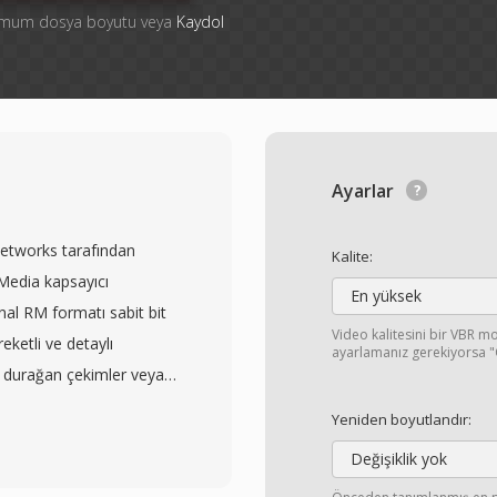
simum dosya boyutu veya
Kaydol
Ayarlar
Networks tarafından
Kalite:
lMedia kapsayıcı
En yüksek
inal RM formatı sabit bit
Video kalitesini bir VBR mo
ketli ve detaylı
ayarlamanız gerekiyorsa "Ö
, durağan çekimler veya
işe daha az bit aktaran
Yeniden boyutlandır:
klaşım, sabit bit hızlı
Değişiklik yok
alama dosya boyutlarında