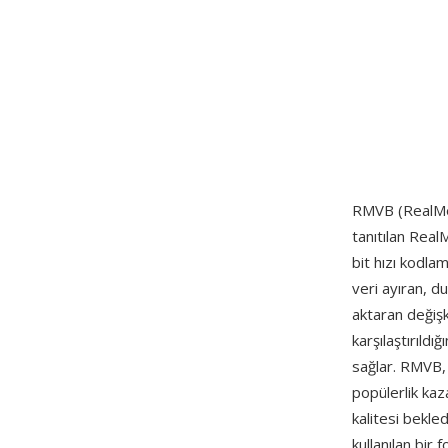
RMVB (RealMed
tanıtılan Real
bit hızı kodla
veri ayıran, d
aktaran değişke
karşılaştırıld
sağlar. RMVB,
popülerlik kaz
kalitesi bekled
kullanılan bir