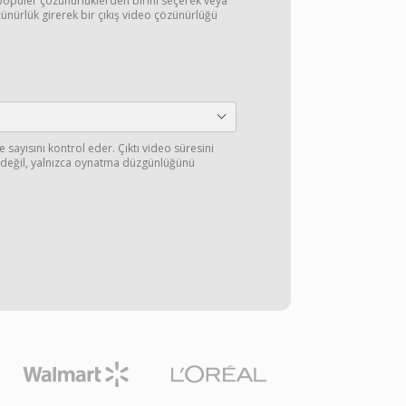
opüler çözünürlüklerden birini seçerek veya
ünürlük girerek bir çıkış video çözünürlüğü
sayısını kontrol eder. Çıktı video süresini
 değil, yalnızca oynatma düzgünlüğünü