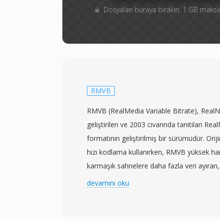
Dosyaları buraya bırakın. 1 GB mak
RMVB
RMVB (RealMedia Variable Bitrate), Real
geliştirilen ve 2003 civarında tanıtılan Rea
formatının geliştirilmiş bir sürümüdür. Orij
hızı kodlama kullanırken, RMVB yüksek hare
karmaşık sahnelere daha fazla veri ayıran
geçiş sahneleri gibi daha basit bölümlere 
devamını oku
değişken bit hızı sıkıştırması kullanır. Bu ya
selefi ile karşılaştırıldığında eşdeğer ort