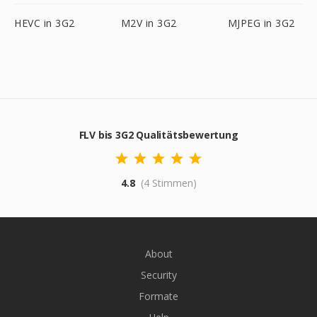
HEVC in 3G2
M2V in 3G2
MJPEG in 3G2
FLV bis 3G2 Qualitätsbewertung
4.8
(4 Stimmen)
About
Security
Formate