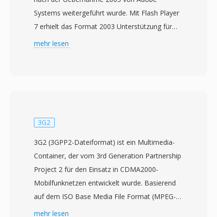
Systems weitergeführt wurde. Mit Flash Player
7 erhielt das Format 2003 Unterstützung für
eigenständige Wiedergabe und wurde rasch
mehr lesen
zum dominierenden Videoformat im Web —
Plattformen wie YouTube, Hulu und Vimeo
wurden in den späten 2000er Jahren davon
angetrieben. FLV-Dateien enthalten
typischerweise Video, kodiert mit dem
Sorenson-Spark- oder VP6-Codec, zusammen
3G2
mit MP3- oder ADPCM-Audio in einem
3G2 (3GPP2-Dateiformat) ist ein Multimedia-
leichtgewichtigen proprietären Container, der
Container, der vom 3rd Generation Partnership
für Streaming-Bereitstellung optimiert ist. Die
Project 2 für den Einsatz in CDMA2000-
grösste Stärke von FLV war die Fähigkeit,
Mobilfunknetzen entwickelt wurde. Basierend
konsistente Videowiedergabe über
auf dem ISO Base Media File Format (MPEG-4
verschiedene Betriebssysteme und Browser
Part 12) speichert es Video, kodiert mit H.263
mehr lesen
hinweg durch das allgegenwärtige Flash Player-