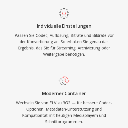
Vorteil ist die nahezu universelle Kompatibilität
Bereitstellung ersetzt haben, befinden sich FLV-
mit CDMA-Handsets der Mitte der 2000er
Dateien nach wie vor in unzähligen Archiven
Jahre, die zuverlässige Wiedergabe auf einer
und Legacy-Systemen.
Individuelle Einstellungen
breiten Palette mobiler Geräte gewährleistet.
Passen Sie Codec, Auflösung, Bitrate und Bildrate vor
Obwohl neuere Formate wie MP4 3G2 für die
der Konvertierung an. So erhalten Sie genau das
meisten Zwecke abgelöst haben, bleibt es
Ergebnis, das Sie für Streaming, Archivierung oder
nützlich für die Arbeit mit alten mobilen
Weitergabe benötigen.
Inhalten und Situationen, in denen minimale
Dateigröße oberste Priorität hat.
Moderner Container
Wechseln Sie von FLV zu 3G2 — für bessere Codec-
Optionen, Metadaten-Unterstützung und
Kompatibilität mit heutigen Mediaplayern und
Schnittprogrammen.