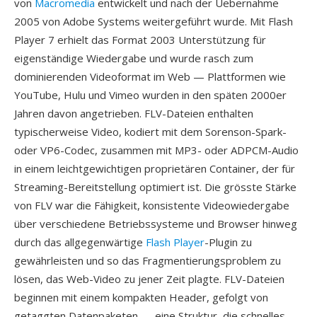
von
Macromedia
entwickelt und nach der Uebernahme
2005 von Adobe Systems weitergeführt wurde. Mit Flash
Player 7 erhielt das Format 2003 Unterstützung für
eigenständige Wiedergabe und wurde rasch zum
dominierenden Videoformat im Web — Plattformen wie
YouTube, Hulu und Vimeo wurden in den späten 2000er
Jahren davon angetrieben. FLV-Dateien enthalten
typischerweise Video, kodiert mit dem Sorenson-Spark-
oder VP6-Codec, zusammen mit MP3- oder ADPCM-Audio
in einem leichtgewichtigen proprietären Container, der für
Streaming-Bereitstellung optimiert ist. Die grösste Stärke
von FLV war die Fähigkeit, konsistente Videowiedergabe
über verschiedene Betriebssysteme und Browser hinweg
durch das allgegenwärtige
Flash Player
-Plugin zu
gewährleisten und so das Fragmentierungsproblem zu
lösen, das Web-Video zu jener Zeit plagte. FLV-Dateien
beginnen mit einem kompakten Header, gefolgt von
getaggten Datenpaketen — eine Struktur, die schnelles