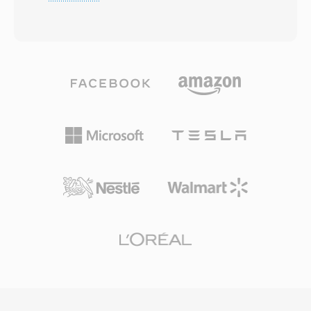
oder MPEG-4 Visual, zusammen mit Audio in
Plugin zu gewährleisten und so das
den Codecs AMR, EVRC oder AAC. Die
Fragmentierungsproblem zu lösen, das Web-
Spezifikation wurde erstmals im Dezember
Video zu jener Zeit plagte. FLV-Dateien
2003 veröffentlicht, um eine standardisierte
beginnen mit einem kompakten Header,
Methode für CDMA-basierte Telefone und
gefolgt von getaggten Datenpaketen — eine
Netze bereitzustellen, Multimedia-Messaging
Struktur, die schnelles Seeking und effizienten
und Videowiedergabe zu handhaben. 3G2-
progressiven Download ermöglicht. Der
Dateien sind für extrem niedrige Bandbreiten
Container unterstützt eingebettete Metadaten
ausgelegt und erzielen abspielbare
mit Cü-Punkten für interaktive Features wie
Videoqualität bei Bitraten von nur 30-60 kbps.
Kapitelnavigation und zeitgesteürte Ereignisse.
Das macht das Format besonders effizient für
FLV verwandelte Online-Video von einem
mobile Videoaufnahmen auf Geräten mit
unzuverlässigen Nischenerlebnis in ein
begrenzter Rechenleistung und Speicher. Der
Massenmedium und prägt Unterhaltung,
Container unterstützt mehrere Spuren,
Bildung und Kommunikation im Internet
zeitgesteürten Text für Untertitel und
grundlegend um. Obwohl HTML5-Video und
eingebettete Metadaten. Ein bedeutender
moderne Codecs die Flash-basierte