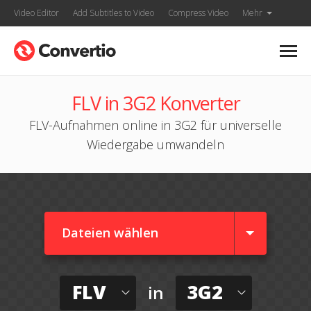
Video Editor
Add Subtitles to Video
Compress Video
Mehr
FLV in 3G2 Konverter
FLV-Aufnahmen online in 3G2 für universelle
Wiedergabe umwandeln
Dateien wählen
FLV
3G2
in