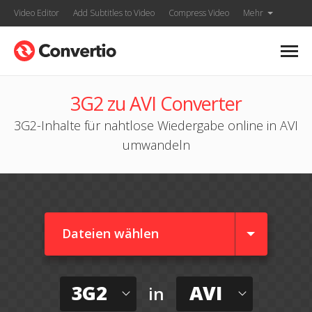
Video Editor
Add Subtitles to Video
Compress Video
Mehr
3G2 zu AVI Converter
3G2-Inhalte für nahtlose Wiedergabe online in AVI
umwandeln
Dateien wählen
3G2
AVI
in