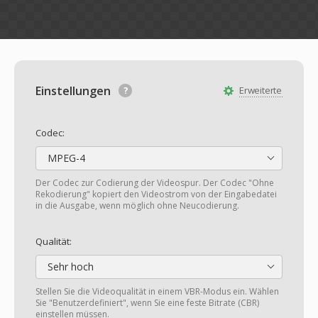
Einstellungen
Erweiterte
Codec:
MPEG-4
Der Codec zur Codierung der Videospur. Der Codec "Ohne
Rekodierung" kopiert den Videostrom von der Eingabedatei
in die Ausgabe, wenn möglich ohne Neucodierung.
Qualität:
Sehr hoch
Stellen Sie die Videoqualität in einem VBR-Modus ein. Wählen
Sie "Benutzerdefiniert", wenn Sie eine feste Bitrate (CBR)
einstellen müssen.