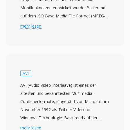
Mobilfunknetzen entwickelt wurde. Basierend
auf dem ISO Base Media File Format (MPEG-4
Part 12) speichert es Video, kodiert mit H.263
mehr lesen
oder MPEG-4 Visual, zusammen mit Audio in
den Codecs AMR, EVRC oder AAC. Die
Spezifikation wurde erstmals im Dezember
2003 veröffentlicht, um eine standardisierte
Methode für CDMA-basierte Telefone und
Netze bereitzustellen, Multimedia-Messaging
AVI
und Videowiedergabe zu handhaben. 3G2-
AVI (Audio Video Interleave) ist eines der
Dateien sind für extrem niedrige Bandbreiten
ältesten und bekanntesten Multimedia-
ausgelegt und erzielen abspielbare
Containerformate, eingeführt von Microsoft im
Videoqualität bei Bitraten von nur 30-60 kbps.
November 1992 als Teil der Video-for-
Das macht das Format besonders effizient für
Windows-Technologie. Basierend auf der
mobile Videoaufnahmen auf Geräten mit
Resource Interchange File Format (RIFF)-
mehr lesen
begrenzter Rechenleistung und Speicher. Der