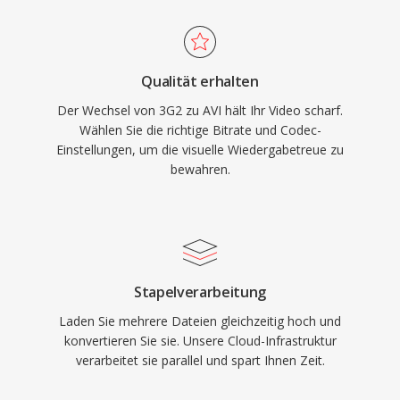
mehrsprachige Inhalte in einer einzigen Datei
ermöglicht. Die ursprüngliche Spezifikation hat
jedoch Einschränkungen, darunter eine 2-GB-
Qualität erhalten
Dateigrössengrenze in älteren
Der Wechsel von 3G2 zu AVI hält Ihr Video scharf.
Implementierungen und keine native
Wählen Sie die richtige Bitrate und Codec-
Unterstützung für variable Bildraten oder
Einstellungen, um die visuelle Wiedergabetreue zu
fortgeschrittene Untertitelformate. Die
bewahren.
OpenDML-Erweiterungen (AVI 2.0) adressierten
die Grössenbeschränkung, indem sie Dateien
erlauben, die ursprüngliche Grenze zu
überschreiten. Trotz seines jahrzehntealten
Alters bleibt AVI eines der am universellsten
Stapelverarbeitung
anerkannten Multimediaformate und wird von
Laden Sie mehrere Dateien gleichzeitig hoch und
Mediaplayern und Bearbeitungstools auf allen
konvertieren Sie sie. Unsere Cloud-Infrastruktur
verarbeitet sie parallel und spart Ihnen Zeit.
gängigen Betriebssystemen weiterhin breit
unterstützt.