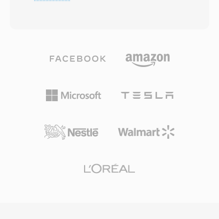
Struktur verschachtelt AVI Audio- und
Container unterstützt mehrere Spuren,
Videodaten in abwechselnden Chunks, was
zeitgesteürten Text für Untertitel und
synchrone Wiedergabe ohne aufwendiges
eingebettete Metadaten. Ein bedeutender
Stream-Management ermöglicht. Das Format
Vorteil ist die nahezu universelle Kompatibilität
ist Codec-agnostisch, d.h. es kann Video mit
mit CDMA-Handsets der Mitte der 2000er
praktisch jedem Codec aufnehmen, von
Jahre, die zuverlässige Wiedergabe auf einer
frühem Cinepak und Indeo bis hin zu
breiten Palette mobiler Geräte gewährleistet.
modernem DivX, Xvid und H.264. Diese
Obwohl neuere Formate wie MP4 3G2 für die
Flexibilität trug zur breiten Verbreitung auf PCs
meisten Zwecke abgelöst haben, bleibt es
in den 1990er und 2000er Jahren bei. Eine
nützlich für die Arbeit mit alten mobilen
bemerkenswerte Eigenschaft ist die
Inhalten und Situationen, in denen minimale
unkomplizierte interne Struktur, die AVI-Dateien
Dateigröße oberste Priorität hat.
auf Binär-Ebene vergleichsweise einfach
bearbeitbar und verarbeitbar macht gegenüber
komplexeren modernen Containern. AVI
unterstützt auch mehrere Audiospuren, was