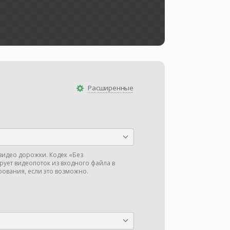
Расширенные
видео дорожки. Кодек «Без
ует видеопоток из входного файла в
ования, если это возможно.