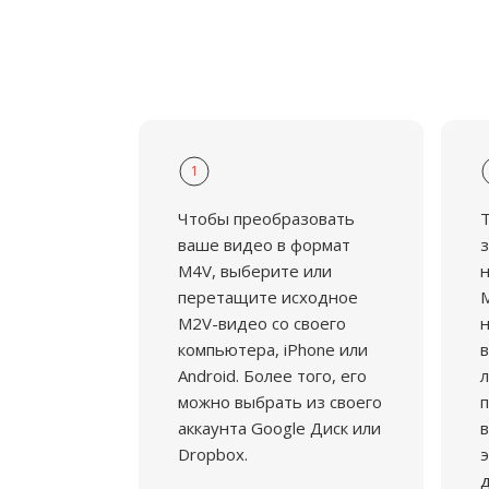
1
Чтобы преобразовать
ваше видео в формат
з
M4V, выберите или
н
перетащите исходное
M
M2V-видео со своего
н
компьютера, iPhone или
в
Android. Более того, его
л
можно выбрать из своего
аккаунта Google Диск или
в
Dropbox.
э