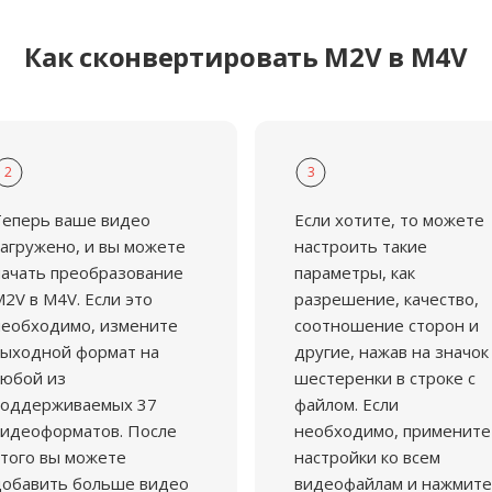
Как сконвертировать M2V в M4V
2
3
Теперь ваше видео
Если хотите, то можете
агружено, и вы можете
настроить такие
ачать преобразование
параметры, как
2V в M4V. Если это
разрешение, качество,
еобходимо, измените
соотношение сторон и
ыходной формат на
другие, нажав на значок
юбой из
шестеренки в строке с
поддерживаемых 37
файлом. Если
идеоформатов. После
необходимо, примените
того вы можете
настройки ко всем
добавить больше видео
видеофайлам и нажмите