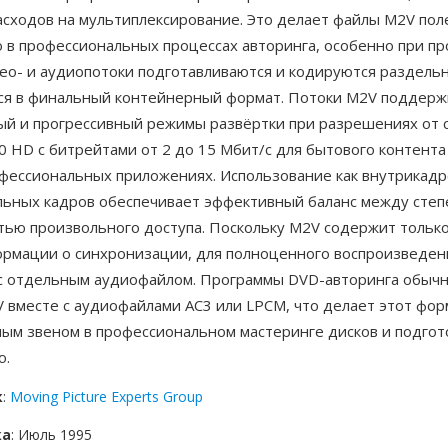
асходов на мультиплексирование. Это делает файлы M2V по
о в профессиональных процессах авторинга, особенно при п
део- и аудиопотоки подготавливаются и кодируются раздельн
я в финальный контейнерный формат. Потоки M2V поддер
ый и прогрессивный режимы развёртки при разрешениях от 
 HD с битрейтами от 2 до 15 Мбит/с для бытового контента
фессиональных приложениях. Использование как внутрикадро
льных кадров обеспечивает эффективный баланс между сте
тью произвольного доступа. Поскольку M2V содержит только
ормации о синхронизации, для полноценного воспроизведен
с отдельным аудиофайлом. Программы DVD-авторинга обыч
V вместе с аудиофайлами AC3 или LPCM, что делает этот фо
ым звеном в профессиональном мастеринге дисков и подгот
ю.
к
:
Moving Picture Experts Group
ка
: Июль 1995