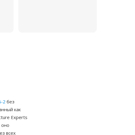
-2
без
анный как
cture Experts
 оно
ез всех