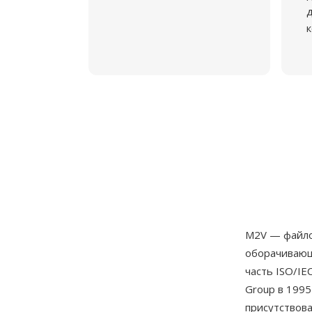
д
к
M2V — файло
оборачивающ
часть ISO/IE
Group в 1995
присутствова