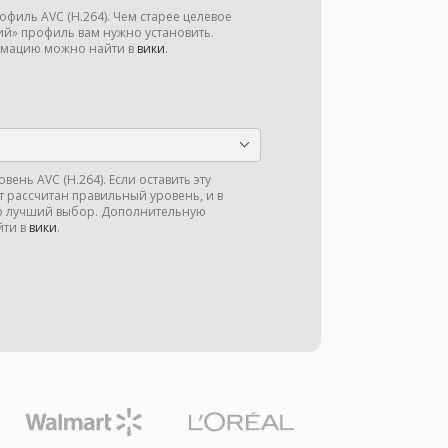
филь AVC (H.264). Чем старее целевое
ий» профиль вам нужно установить.
мацию можно найти в
вики
.
ень AVC (H.264). Если оставить эту
ет рассчитан правильный уровень, и в
то лучший выбор. Дополнительную
ти в
вики
.