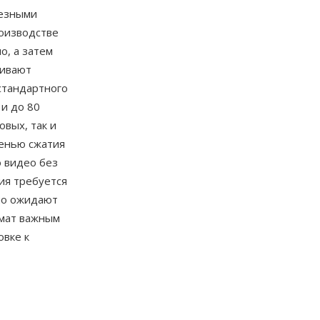
лезными
роизводстве
о, а затем
живают
стандартного
 и до 80
вых, так и
пенью сжатия
 видео без
ия требуется
но ожидают
рмат важным
овке к