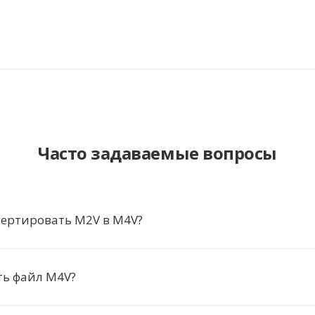
Часто задаваемые вопросы
вертировать M2V в M4V?
ть файл M4V?