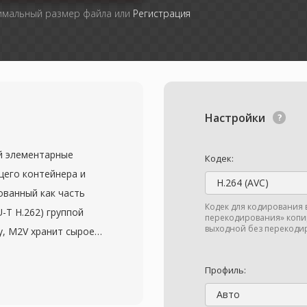
симальный размер файла или
Регистрация
Настройки
й элементарные
Кодек:
его контейнера и
H.264 (AVC)
ованный как часть
Кодек для кодирования 
U-T H.262) группой
перекодирования» копир
выходной без перекодир
ду, M2V хранит сырое
оно присутствовало бы
ке MPEG-2, но без
Профиль:
ксирование. Это
Авто