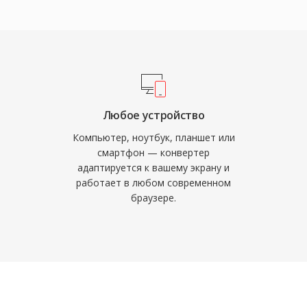
 что делает этот
 iTunes от обычных
ом в
ы DRM-защищённые
и подготовке к
Apple. Файлы M4V
 iPadOS и Apple TV, а
льшинстве основных
рмат получил
Любое устройство
Tunes Store стал
Компьютер, ноутбук, планшет или
ренды цифровых
смартфон — конвертер
адаптируется к вашему экрану и
 более широкой
работает в любом современном
 и аудиопотоки в
браузере.
рабатываться
рументом для
едварительной