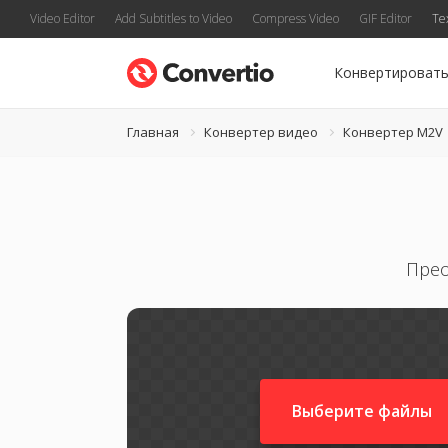
Video Editor
Add Subtitles to Video
Compress Video
GIF Editor
Te
Конвертироват
Главная
Конвертер видео
Конвертер M2V
Прео
Выберите файлы