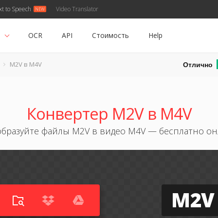
xt to Speech
Video Translator
ь
OCR
API
Стоимость
Help
Отлично
M2V в M4V
Конвертер M2V в M4V
бразуйте файлы M2V в видео M4V — бесплатно о
M2V