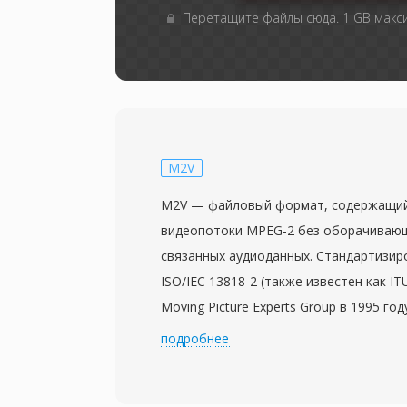
Перетащите файлы сюда. 1 GB мак
M2V
M2V — файловый формат, содержащи
видеопотоки MPEG-2 без оборачивающ
связанных аудиоданных. Стандартизир
ISO/IEC 13818-2 (также известен как IT
Moving Picture Experts Group в 1995 го
сжатое видео в том виде, в котором 
подробнее
в программном или транспортном пото
всех накладных расходов на мультипле