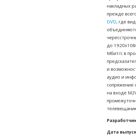
накладных р
прежде всег
DVD
, где ви
объединяютс
чересстрочн
до 1920x1080
Мбит/с в про
предсказате
и возможнос
аудио и инф
сопряжение 
на входе M2
промежуточн
телевещани
Разработчи
Дата выпус