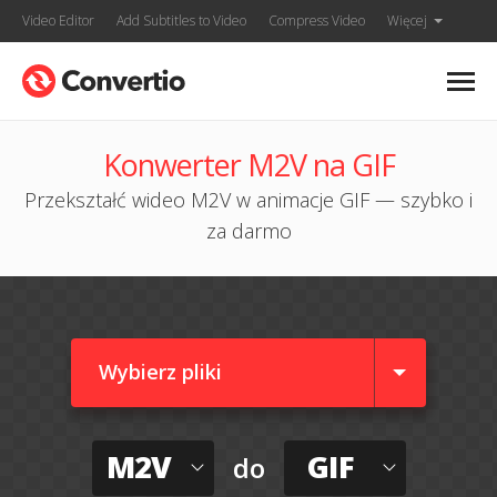
Video Editor
Add Subtitles to Video
Compress Video
Więcej
Konwerter M2V na GIF
Przekształć wideo M2V w animacje GIF — szybko i
za darmo
Wybierz pliki
M2V
GIF
do