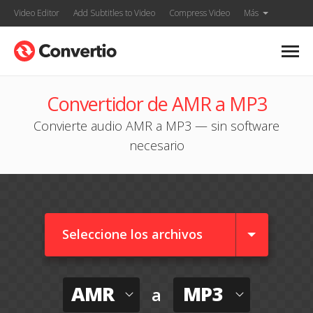
Video Editor
Add Subtitles to Video
Compress Video
Más
Convertidor de AMR a MP3
Convierte audio AMR a MP3 — sin software
necesario
Seleccione los archivos
AMR
MP3
a