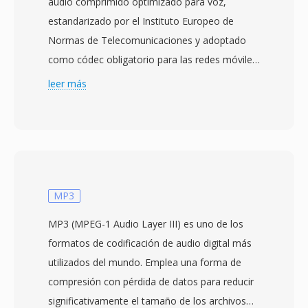
audio comprimido optimizado para voz,
estandarizado por el Instituto Europeo de
Normas de Telecomunicaciones y adoptado
como códec obligatorio para las redes móviles
GSM y 3G. El códec alterna dinamicamente
leer más
entre ocho tasas de bits — desde 4.75 hasta
12.2 kbps — dependiendo de las condiciones
de la red y los niveles de ruido ambiental.
Cuando la calidad del enlace disminuye, el
codificador cambia a una tasa inferior,
sacrificando una leve claridad a cambio de
MP3
fiabilidad en la transmision. Esté mecanismo
MP3 (MPEG-1 Audio Layer III) es uno de los
adaptativo está definido por las
formatos de codificación de audio digital más
especificaciones del 3GPP y representa uno de
utilizados del mundo. Emplea una forma de
los códecs de voz más desplegados a nivel
compresión con pérdida de datos para reducir
mundial, utilizado en miles de millones de
significativamente el tamaño de los archivos