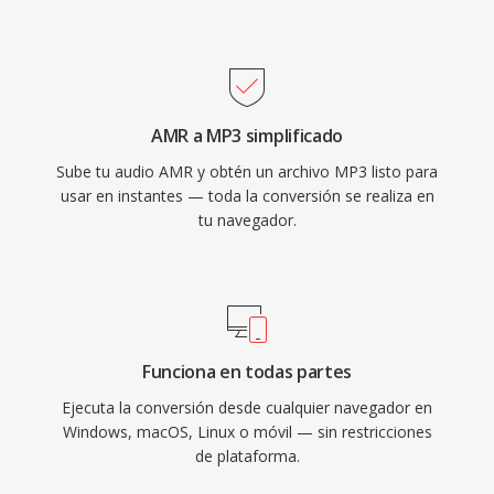
distribución práctica de música a través de
internet. Hoy en día, MP3 sigue siendo uno de
los formatos de audio con soporte más
universal en prácticamente todos los
AMR a MP3 simplificado
reproductores multimedia, sistemas operativos
Sube tu audio AMR y obtén un archivo MP3 listo para
y dispositivos portátiles.
usar en instantes — toda la conversión se realiza en
tu navegador.
Funciona en todas partes
Ejecuta la conversión desde cualquier navegador en
Windows, macOS, Linux o móvil — sin restricciones
de plataforma.