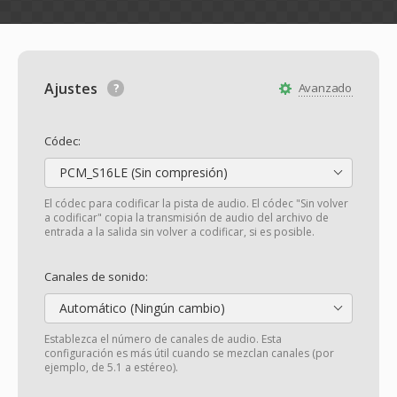
Ajustes
Avanzado
Códec:
PCM_S16LE (Sin compresión)
El códec para codificar la pista de audio. El códec "Sin volver
a codificar" copia la transmisión de audio del archivo de
entrada a la salida sin volver a codificar, si es posible.
Canales de sonido:
Automático (Ningún cambio)
Establezca el número de canales de audio. Esta
configuración es más útil cuando se mezclan canales (por
ejemplo, de 5.1 a estéreo).