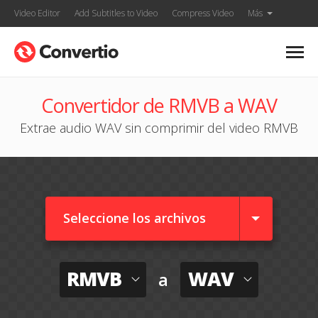
Video Editor
Add Subtitles to Video
Compress Video
Más
Convertidor de RMVB a WAV
Extrae audio WAV sin comprimir del video RMVB
Seleccione los archivos
RMVB
WAV
a