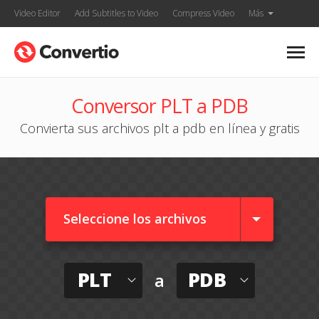
Video Editor
Add Subtitles to Video
Compress Video
Más
Conversor PLT a PDB
Convierta sus archivos plt a pdb en línea y gratis
Seleccione los archivos
PLT
PDB
a