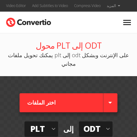
المزيد
Compress Video
Add Subtitles to Video
Video Editor
محول PLT إلى ODT
يمكنك تحويل ملفات plt إلى odt على الإنترنت وبشكل
مجاني
اختر الملفات
PLT
ODT
إلى