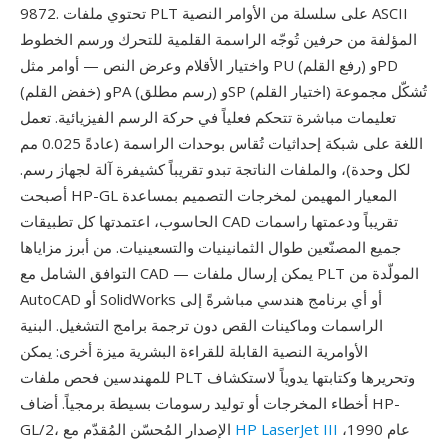
9872. تحتوي ملفات PLT على سلسلة من الأوامر النصية ASCII
المؤلفة من حرفين تُوجّه الراسمة القلمية للتحرك ورسم الخطوط
واختيار الأقلام وعرض النص — أوامر مثل PU (رفع القلم) وPD
(خفض القلم) وPA (رسم مطلق) وSP (اختيار القلم) تُشكّل مجموعة
تعليمات مباشرة تتحكم فعلياً في حركة الرسم الفيزيائية. تعمل
اللغة على شبكة إحداثيات تُقاس بوحدات الراسمة (عادةً 0.025 مم
لكل وحدة)، والملفات الناتجة تبدو تقريباً كشيفرة آلة لجهاز رسم.
أصبحت HP-GL المعيار المهيمن لمخرجات التصميم بمساعدة
الحاسوب، اعتمدتها كل تطبيقات CAD تقريباً ودعمتها راسمات
جميع المصنّعين طوال الثمانينيات والتسعينيات. من أبرز مزاياها
التوافق الشامل مع CAD — يمكن إرسال ملفات PLT المولّدة من
AutoCAD أو SolidWorks أو أي برنامج هندسي مباشرةً إلى
الراسمات وماكينات القص دون ترجمة برامج التشغيل. البنية
الأوامرية النصية القابلة للقراءة البشرية ميزة أخرى: يمكن
للمهندسين فحص ملفات PLT وتحريرها وكتابتها يدوياً لاستكشاف
أخطاء المخرجات أو توليد رسومات بسيطة برمجياً. أضاف HP-
عام 1990،
HP LaserJet III
GL/2، الإصدار المُحسّن المُقدّم مع