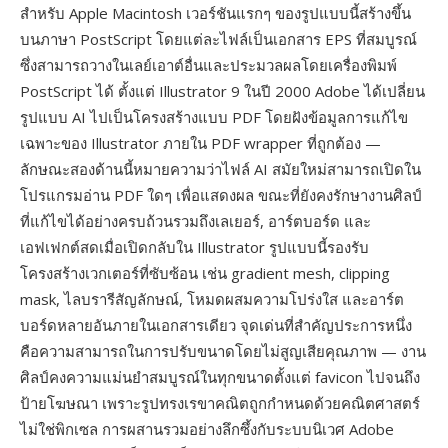
สำหรับ Apple Macintosh เวอร์ชันแรกๆ ของรูปแบบนี้สร้างขึ้น
บนภาษา PostScript โดยแต่ละไฟล์เป็นเอกสาร EPS ที่สมบูรณ์
ซึ่งสามารถวางในเลย์เอาต์อื่นและประมวลผลโดยเครื่องพิมพ์
PostScript ได้ ตั้งแต่ Illustrator 9 ในปี 2000 Adobe ได้เปลี่ยน
รูปแบบ AI ไปเป็นโครงสร้างแบบ PDF โดยฝังข้อมูลการแก้ไข
เฉพาะของ Illustrator ภายใน PDF wrapper ที่ถูกต้อง —
ลักษณะสองด้านนี้หมายความว่าไฟล์ AI สมัยใหม่สามารถเปิดใน
โปรแกรมอ่าน PDF ใดๆ เพื่อแสดงผล ขณะที่ยังคงรักษางานศิลป์
ที่แก้ไขได้อย่างครบถ้วนรวมถึงเลเยอร์, อาร์ตบอร์ด และ
เอฟเฟกต์สดเมื่อเปิดกลับใน Illustrator รูปแบบนี้รองรับ
โครงสร้างเวกเตอร์ที่ซับซ้อน เช่น gradient mesh, clipping
mask, ไลบรารีสัญลักษณ์, โหมดผสมความโปร่งใส และอาร์ต
บอร์ดหลายอันภายในเอกสารเดียว จุดเด่นที่สำคัญประการหนึ่ง
คือความสามารถในการปรับขนาดโดยไม่สูญเสียคุณภาพ — งาน
ศิลป์คงความแม่นยำสมบูรณ์ในทุกขนาดตั้งแต่ favicon ไปจนถึง
ป้ายโฆษณา เพราะรูปทรงเรขาคณิตถูกกำหนดด้วยคณิตศาสตร์
ไม่ใช่พิกเซล การผสานรวมอย่างลึกซึ้งกับระบบนิเวศ Adobe