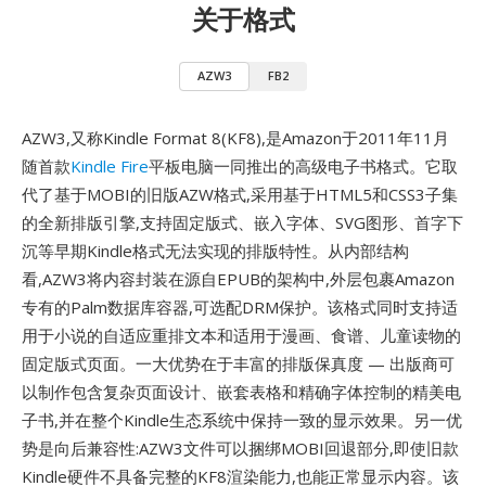
关于格式
AZW3
FB2
AZW3,又称Kindle Format 8(KF8),是Amazon于2011年11月
随首款
Kindle Fire
平板电脑一同推出的高级电子书格式。它取
代了基于MOBI的旧版AZW格式,采用基于HTML5和CSS3子集
的全新排版引擎,支持固定版式、嵌入字体、SVG图形、首字下
沉等早期Kindle格式无法实现的排版特性。从内部结构
看,AZW3将内容封装在源自EPUB的架构中,外层包裹Amazon
专有的Palm数据库容器,可选配DRM保护。该格式同时支持适
用于小说的自适应重排文本和适用于漫画、食谱、儿童读物的
固定版式页面。一大优势在于丰富的排版保真度 — 出版商可
以制作包含复杂页面设计、嵌套表格和精确字体控制的精美电
子书,并在整个Kindle生态系统中保持一致的显示效果。另一优
势是向后兼容性:AZW3文件可以捆绑MOBI回退部分,即使旧款
Kindle硬件不具备完整的KF8渲染能力,也能正常显示内容。该