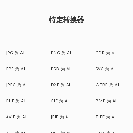
特定转换器
JPG 为 AI
PNG 为 AI
CDR 为 AI
EPS 为 AI
PSD 为 AI
SVG 为 AI
JPEG 为 AI
DXF 为 AI
WEBP 为 AI
PLT 为 AI
GIF 为 AI
BMP 为 AI
AVIF 为 AI
JFIF 为 AI
TIFF 为 AI
XCF 为 AI
DST 为 AI
CMX 为 AI