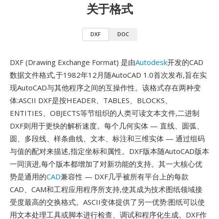
关于格式
DXF
DOC
DXF (Drawing Exchange Format) 是由
Autodesk
开发的CAD
数据文件格式,于1982年12月随AutoCAD 1.0首次发布,旨在实
现AutoCAD与其他程序之间的互操作性。该格式存在两种变
体:ASCII DXF是按HEADER、TABLES、BLOCKS、
ENTITIES、OBJECTS等节组织的人类可读文本文件,二进制
DXF则用于更快的解析速度。每个几何实体 — 直线、圆弧、
圆、多段线、样条曲线、文本、标注和三维实体 — 通过组码
与值的配对来描述,指定坐标和属性。DXF版本随AutoCAD版本
一同演进,每个版本都增加了对新功能的支持。其一大核心优
势是通用的
CAD
兼容性 — DXF几乎被所有平台上的每款
CAD、CAM和工程应用程序所支持,使其成为技术图纸领域接
受度最高的交换格式。ASCII变体提供了另一优势:图纸可以使
用文本处理工具或脚本进行检查、调试和程序化生成。DXF作