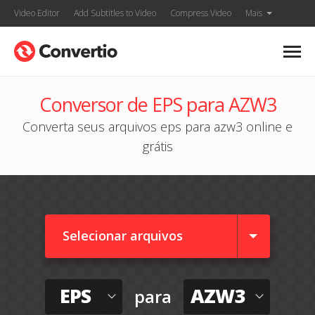
Video Editor
Add Subtitles to Video
Compress Video
Mais
Conversor de EPS para AZW3
Converta seus arquivos eps para azw3 online e
grátis
Selecionar arquivos
EPS
AZW3
para