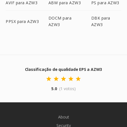
AVIF para AZW3
ABW para AZW3
PS para AZW3
DOCM para
DBK para
PPSX para AZW3
AZW3
AZW3
Classificação de qualidade EPS a AZW3
5.0
(1 votos)
About
Security