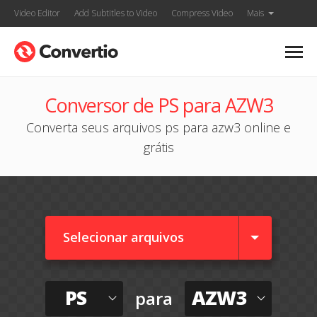
Video Editor
Add Subtitles to Video
Compress Video
Mais
Conversor de PS para AZW3
Converta seus arquivos ps para azw3 online e
grátis
Selecionar arquivos
PS
AZW3
para