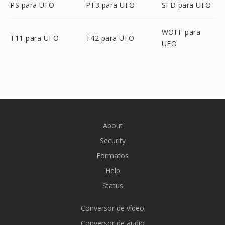
PS para UFO
PT3 para UFO
SFD para UFO
WOFF para
T11 para UFO
T42 para UFO
UFO
About
Security
Formatos
Help
Status
Conversor de vídeo
Conversor de áudio