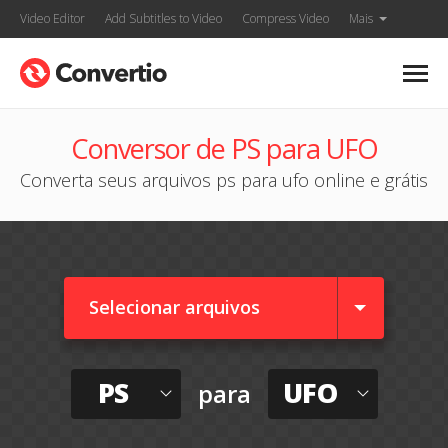
Video Editor
Add Subtitles to Video
Compress Video
Mais
Conversor de PS para UFO
Converta seus arquivos ps para ufo online e grátis
Selecionar arquivos
PS
UFO
para