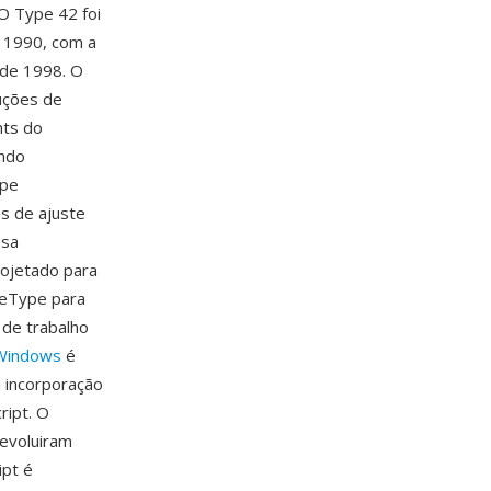
 O Type 42 foi
 1990, com a
 de 1998. O
uções de
nts do
indo
ype
es de ajuste
ssa
rojetado para
ueType para
 de trabalho
Windows
é
 incorporação
ript. O
evoluiram
ipt é