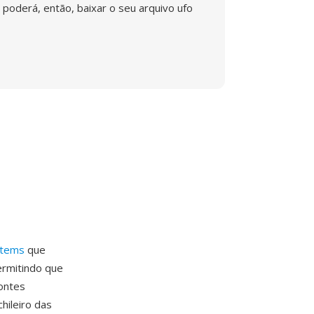
poderá, então, baixar o seu arquivo ufo
stems
que
ermitindo que
ontes
hileiro das