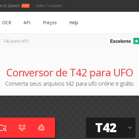
xt to Speech
Video Translator
OCR
API
Preços
Help
Excelente
T42 para UFO
Conversor de T42 para UFO
Converta seus arquivos t42 para ufo online e grátis
T42