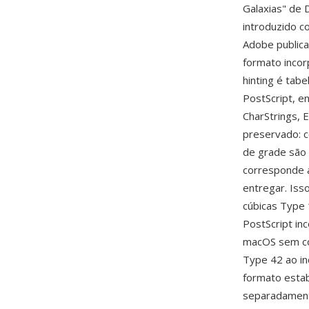
Galaxias" de 
introduzido 
Adobe publica
formato inco
hinting é tab
PostScript, e
CharStrings, 
preservado: c
de grade são 
corresponde a
entregar. Iss
cúbicas Type 
PostScript in
macOS sem co
Type 42 ao in
formato estab
separadamente