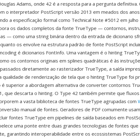
Douglas Adams, onde 42 é a resposta para a pergunta definitiva.
com o interpretador PostScript versão 2013 em meados dos anos
ndo a especificação formal como Technical Note #5012 em julho
rpora os dados completos da fonte TrueType — contornos, instr
elas — como uma string binária dentro da entrada de dicionario sf
nquanto os envolve na estrutura padrão de fonte PostScript inclu
Encoding é dicionarios FontInfo. Uma vantagem é o hinting TrueT
omo os contornos originais em splines quadráticas é às instruçõ
passados diretamente ao rasterizador TrueType, a saída impre
 qualidade de renderização de tela que o hinting TrueType foi p
o é superior a abordagem alternativa de converter contornos Tr
1, que descarta o hinting. O Type 42 também permite que fluxos
corporem a vasta biblioteca de fontes TrueType agrupadas com
nversão manual de fontes. Geradores de PDF comumente usam
cluir fontes TrueType em pipelines de saída baseados em PostSc
elece uma ponte entre duas grandes tecnologias de fontes que 
, garantindo interoperabilidade entre os ecossistemas PostScr