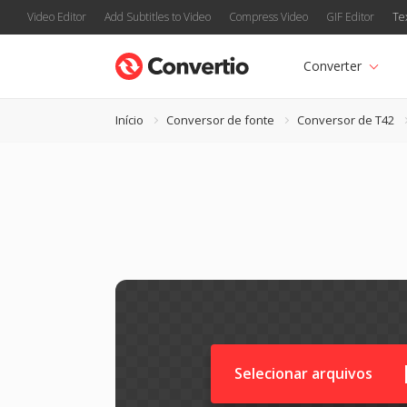
Video Editor
Add Subtitles to Video
Compress Video
GIF Editor
Te
Converter
Início
Conversor de fonte
Conversor de T42
Selecionar arquivos