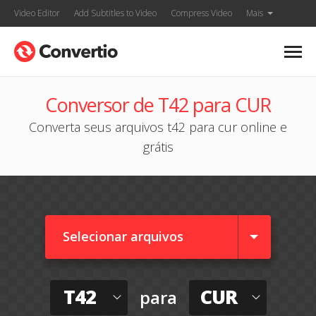
Video Editor
Add Subtitles to Video
Compress Video
Mais
Conversor de T42 para CUR
Converta seus arquivos t42 para cur online e
grátis
Selecionar arquivos
T42
CUR
para