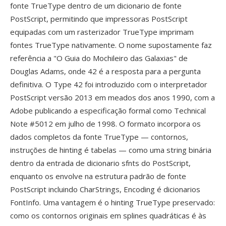
fonte TrueType dentro de um dicionario de fonte
PostScript, permitindo que impressoras PostScript
equipadas com um rasterizador TrueType imprimam
fontes TrueType nativamente. O nome supostamente faz
referência a "O Guia do Mochileiro das Galaxias" de
Douglas Adams, onde 42 é a resposta para a pergunta
definitiva. O Type 42 foi introduzido com o interpretador
PostScript versão 2013 em meados dos anos 1990, com a
Adobe publicando a especificação formal como Technical
Note #5012 em julho de 1998. O formato incorpora os
dados completos da fonte TrueType — contornos,
instruções de hinting é tabelas — como uma string binária
dentro da entrada de dicionario sfnts do PostScript,
enquanto os envolve na estrutura padrão de fonte
PostScript incluindo CharStrings, Encoding é dicionarios
FontInfo. Uma vantagem é o hinting TrueType preservado:
como os contornos originais em splines quadráticas é às