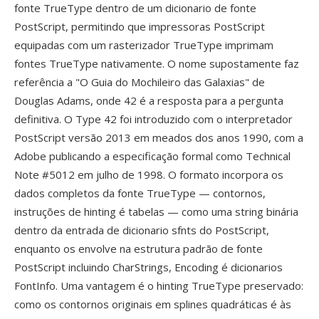
fonte TrueType dentro de um dicionario de fonte
PostScript, permitindo que impressoras PostScript
equipadas com um rasterizador TrueType imprimam
fontes TrueType nativamente. O nome supostamente faz
referência a "O Guia do Mochileiro das Galaxias" de
Douglas Adams, onde 42 é a resposta para a pergunta
definitiva. O Type 42 foi introduzido com o interpretador
PostScript versão 2013 em meados dos anos 1990, com a
Adobe publicando a especificação formal como Technical
Note #5012 em julho de 1998. O formato incorpora os
dados completos da fonte TrueType — contornos,
instruções de hinting é tabelas — como uma string binária
dentro da entrada de dicionario sfnts do PostScript,
enquanto os envolve na estrutura padrão de fonte
PostScript incluindo CharStrings, Encoding é dicionarios
FontInfo. Uma vantagem é o hinting TrueType preservado:
como os contornos originais em splines quadráticas é às