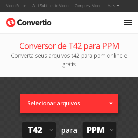
Video Editor
Add Subtitles to Video
Compress Video
Mais
Conversor de T42 para PPM
Converta seus arquivos t42 para ppm online e
grátis
Selecionar arquivos
T42
PPM
para