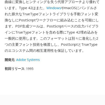
曲線に変換しヒンティングを失う代替アプローチより優れて
います。Type 42はまた、
Windows
やmacOSにバンドルさ
れた膨大なTrueTypeフォントライブラリを手動フォント変
換なしにPostScriptワークフローに組み込むことを可能にし
ます。PDF生成ツールは、PostScriptベースの出力パイプラ
インにTrueTypeフォントを含める際にType 42埋め込みを
一般的に使用します。このフォーマットは別々に進化した2
つの主要フォント技術を橋渡しし、PostScriptとTrueType
のエコシステム間の相互運用性を保証しています。
開発元
:
Adobe Systems
初回リリース
: 1995