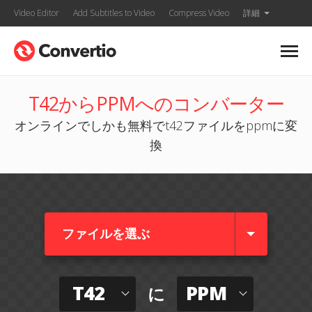
Video Editor
Add Subtitles to Video
Compress Video
詳細
T42からPPMへのコンバーター
オンラインでしかも無料でt42ファイルをppmに変
換
ファイルを選ぶ
T42
PPM
に