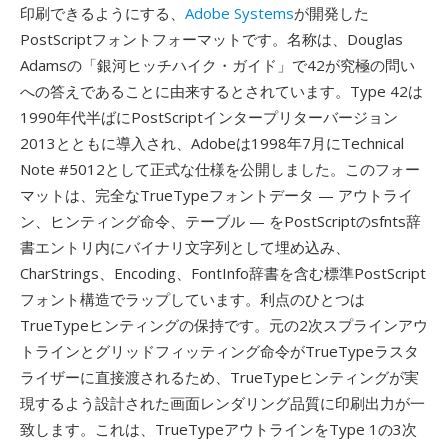
印刷できるようにする、
Adobe Systems
が開発した
PostScriptフォントフォーマットです。名称は、Douglas
Adamsの「銀河ヒッチハイク・ガイド」で42が究極の問い
への答えであることに由来するとされています。Type 42は
1990年代半ばにPostScriptインタープリターバージョン
2013とともに導入され、Adobeは1998年7月にTechnical
Note #5012として正式な仕様を公開しました。このフォー
マットは、完全なTrueTypeフォントデータ — アウトライ
ン、ヒンティング命令、テーブル — をPostScriptのsfnts辞
書エントリ内にバイナリ文字列として埋め込み、
CharStrings、Encoding、FontInfo辞書を含む標準PostScript
フォント構造でラップしています。利点のひとつは
TrueTypeヒンティングの保持です。元の2次スプラインアウ
トラインとグリッドフィッティング命令がTrueTypeラスタ
ライザーに直接渡されるため、TrueTypeヒンティングが実
現するよう設計された画面レンダリング品質に印刷出力が一
致します。これは、TrueTypeアウトラインをType 1の3次