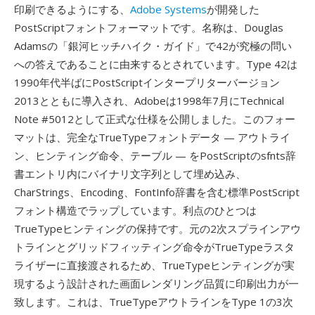
印刷できるようにする、
Adobe Systems
が開発した
PostScriptフォントフォーマットです。名称は、Douglas
Adamsの「銀河ヒッチハイク・ガイド」で42が究極の問い
への答えであることに由来するとされています。Type 42は
1990年代半ばにPostScriptインタープリターバージョン
2013とともに導入され、Adobeは1998年7月にTechnical
Note #5012として正式な仕様を公開しました。このフォー
マットは、完全なTrueTypeフォントデータ — アウトライ
ン、ヒンティング命令、テーブル — をPostScriptのsfnts辞
書エントリ内にバイナリ文字列として埋め込み、
CharStrings、Encoding、FontInfo辞書を含む標準PostScript
フォント構造でラップしています。利点のひとつは
TrueTypeヒンティングの保持です。元の2次スプラインアウ
トラインとグリッドフィッティング命令がTrueTypeラスタ
ライザーに直接渡されるため、TrueTypeヒンティングが実
現するよう設計された画面レンダリング品質に印刷出力が一
致します。これは、TrueTypeアウトラインをType 1の3次