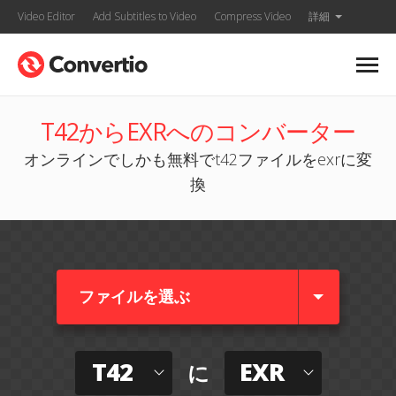
Video Editor
Add Subtitles to Video
Compress Video
詳細
T42からEXRへのコンバーター
オンラインでしかも無料でt42ファイルをexrに変
換
ファイルを選ぶ
T42
EXR
に