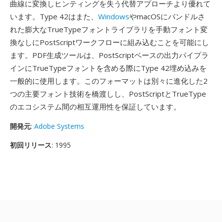
曲線に変換しヒンティングを失う代替アプローチより優れて
います。Type 42はまた、
Windows
やmacOSにバンドルさ
れた膨大なTrueTypeフォントライブラリを手動フォント変
換なしにPostScriptワークフローに組み込むことを可能にし
ます。PDF生成ツールは、PostScriptベースの出力パイプラ
インにTrueTypeフォントを含める際にType 42埋め込みを
一般的に使用します。このフォーマットは別々に進化した2
つの主要フォント技術を橋渡しし、PostScriptとTrueType
のエコシステム間の相互運用性を保証しています。
開発元
:
Adobe Systems
初回リリース
: 1995