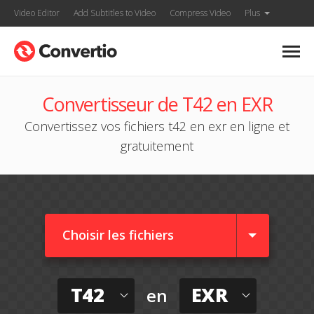
Video Editor
Add Subtitles to Video
Compress Video
Plus
Convertisseur de T42 en EXR
Convertissez vos fichiers t42 en exr en ligne et
gratuitement
Choisir les fichiers
T42
EXR
en