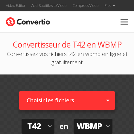
Video Editor
Add Subtitles to Video
Compress Video
Plus
Convertisseur de T42 en WBMP
Convertissez vos fichiers t42 en wbmp en ligne et
gratuitement
Choisir les fichiers
T42
WBMP
en