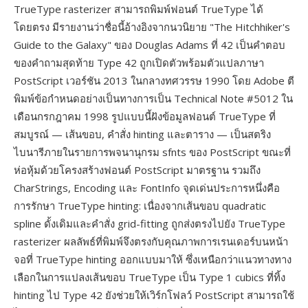
TrueType rasterizer สามารถพิมพ์ฟอนต์ TrueType ได้
โดยตรง มีรายงานว่าชื่อนี้อ้างอิงจากนวนิยาย "The Hitchhiker's
Guide to the Galaxy" ของ Douglas Adams ที่ 42 เป็นคำตอบ
ของคำถามสุดท้าย Type 42 ถูกเปิดตัวพร้อมตัวแปลภาษา
PostScript เวอร์ชัน 2013 ในกลางทศวรรษ 1990 โดย Adobe ตี
พิมพ์ข้อกำหนดอย่างเป็นทางการเป็น Technical Note #5012 ใน
เดือนกรกฎาคม 1998 รูปแบบนี้ฝังข้อมูลฟอนต์ TrueType ที่
สมบูรณ์ — เส้นขอบ, คำสั่ง hinting และตาราง — เป็นสตริง
ไบนารีภายในรายการพจนานุกรม sfnts ของ PostScript ขณะที่
ห่อหุ้มด้วยโครงสร้างฟอนต์ PostScript มาตรฐาน รวมถึง
CharStrings, Encoding และ FontInfo จุดเด่นประการหนึ่งคือ
การรักษา TrueType hinting: เนื่องจากเส้นขอบ quadratic
spline ดั้งเดิมและคำสั่ง grid-fitting ถูกส่งตรงไปยัง TrueType
rasterizer ผลลัพธ์ที่พิมพ์จึงตรงกับคุณภาพการเรนเดอร์บนหน้า
จอที่ TrueType hinting ออกแบบมาให้ ซึ่งเหนือกว่าแนวทางทาง
เลือกในการแปลงเส้นขอบ TrueType เป็น Type 1 cubics ที่ทิ้ง
hinting ไป Type 42 ยังช่วยให้เวิร์กโฟลว์ PostScript สามารถใช้