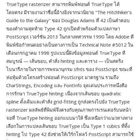
TrueType rasterizer สามารถพิมพ์ฟอนต์ TrueType ได้
โดยตรง มีรายงานว่าชื่อนี้อ้างอิงจากนวนิยาย "The Hitchhiker's
Guide to the Galaxy" ของ Douglas Adams ที่ 42 เป็นคำตอบ
ของคำถามสุดท้าย Type 42 ถูกเปิดตัวพร้อมตัวแปลภาษา
PostScript เวอร์ชัน 2013 ในกลางทศวรรษ 1990 โดย Adobe ตี
พิมพ์ข้อกำหนดอย่างเป็นทางการเป็น Technical Note #5012 ใน
เดือนกรกฎาคม 1998 รูปแบบนี้ฝังข้อมูลฟอนต์ TrueType ที่
สมบูรณ์ — เส้นขอบ, คำสั่ง hinting และตาราง — เป็นสตริง
ไบนารีภายในรายการพจนานุกรม sfnts ของ PostScript ขณะที่
ห่อหุ้มด้วยโครงสร้างฟอนต์ PostScript มาตรฐาน รวมถึง
CharStrings, Encoding และ FontInfo จุดเด่นประการหนึ่งคือ
การรักษา TrueType hinting: เนื่องจากเส้นขอบ quadratic
spline ดั้งเดิมและคำสั่ง grid-fitting ถูกส่งตรงไปยัง TrueType
rasterizer ผลลัพธ์ที่พิมพ์จึงตรงกับคุณภาพการเรนเดอร์บนหน้า
จอที่ TrueType hinting ออกแบบมาให้ ซึ่งเหนือกว่าแนวทางทาง
เลือกในการแปลงเส้นขอบ TrueType เป็น Type 1 cubics ที่ทิ้ง
hinting ไป Type 42 ยังช่วยให้เวิร์กโฟลว์ PostScript สามารถใช้