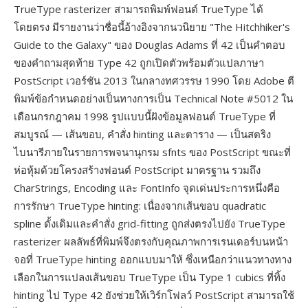
TrueType rasterizer สามารถพิมพ์ฟอนต์ TrueType ได้
โดยตรง มีรายงานว่าชื่อนี้อ้างอิงจากนวนิยาย "The Hitchhiker's
Guide to the Galaxy" ของ Douglas Adams ที่ 42 เป็นคำตอบ
ของคำถามสุดท้าย Type 42 ถูกเปิดตัวพร้อมตัวแปลภาษา
PostScript เวอร์ชัน 2013 ในกลางทศวรรษ 1990 โดย Adobe ตี
พิมพ์ข้อกำหนดอย่างเป็นทางการเป็น Technical Note #5012 ใน
เดือนกรกฎาคม 1998 รูปแบบนี้ฝังข้อมูลฟอนต์ TrueType ที่
สมบูรณ์ — เส้นขอบ, คำสั่ง hinting และตาราง — เป็นสตริง
ไบนารีภายในรายการพจนานุกรม sfnts ของ PostScript ขณะที่
ห่อหุ้มด้วยโครงสร้างฟอนต์ PostScript มาตรฐาน รวมถึง
CharStrings, Encoding และ FontInfo จุดเด่นประการหนึ่งคือ
การรักษา TrueType hinting: เนื่องจากเส้นขอบ quadratic
spline ดั้งเดิมและคำสั่ง grid-fitting ถูกส่งตรงไปยัง TrueType
rasterizer ผลลัพธ์ที่พิมพ์จึงตรงกับคุณภาพการเรนเดอร์บนหน้า
จอที่ TrueType hinting ออกแบบมาให้ ซึ่งเหนือกว่าแนวทางทาง
เลือกในการแปลงเส้นขอบ TrueType เป็น Type 1 cubics ที่ทิ้ง
hinting ไป Type 42 ยังช่วยให้เวิร์กโฟลว์ PostScript สามารถใช้