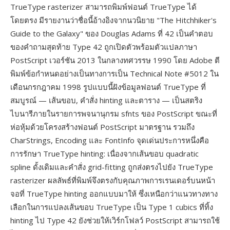
TrueType rasterizer สามารถพิมพ์ฟอนต์ TrueType ได้
โดยตรง มีรายงานว่าชื่อนี้อ้างอิงจากนวนิยาย "The Hitchhiker's
Guide to the Galaxy" ของ Douglas Adams ที่ 42 เป็นคำตอบ
ของคำถามสุดท้าย Type 42 ถูกเปิดตัวพร้อมตัวแปลภาษา
PostScript เวอร์ชัน 2013 ในกลางทศวรรษ 1990 โดย Adobe ตี
พิมพ์ข้อกำหนดอย่างเป็นทางการเป็น Technical Note #5012 ใน
เดือนกรกฎาคม 1998 รูปแบบนี้ฝังข้อมูลฟอนต์ TrueType ที่
สมบูรณ์ — เส้นขอบ, คำสั่ง hinting และตาราง — เป็นสตริง
ไบนารีภายในรายการพจนานุกรม sfnts ของ PostScript ขณะที่
ห่อหุ้มด้วยโครงสร้างฟอนต์ PostScript มาตรฐาน รวมถึง
CharStrings, Encoding และ FontInfo จุดเด่นประการหนึ่งคือ
การรักษา TrueType hinting: เนื่องจากเส้นขอบ quadratic
spline ดั้งเดิมและคำสั่ง grid-fitting ถูกส่งตรงไปยัง TrueType
rasterizer ผลลัพธ์ที่พิมพ์จึงตรงกับคุณภาพการเรนเดอร์บนหน้า
จอที่ TrueType hinting ออกแบบมาให้ ซึ่งเหนือกว่าแนวทางทาง
เลือกในการแปลงเส้นขอบ TrueType เป็น Type 1 cubics ที่ทิ้ง
hinting ไป Type 42 ยังช่วยให้เวิร์กโฟลว์ PostScript สามารถใช้