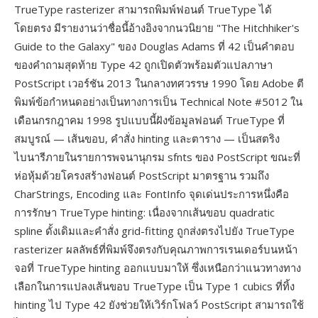
TrueType rasterizer สามารถพิมพ์ฟอนต์ TrueType ได้
โดยตรง มีรายงานว่าชื่อนี้อ้างอิงจากนวนิยาย "The Hitchhiker's
Guide to the Galaxy" ของ Douglas Adams ที่ 42 เป็นคำตอบ
ของคำถามสุดท้าย Type 42 ถูกเปิดตัวพร้อมตัวแปลภาษา
PostScript เวอร์ชัน 2013 ในกลางทศวรรษ 1990 โดย Adobe ตี
พิมพ์ข้อกำหนดอย่างเป็นทางการเป็น Technical Note #5012 ใน
เดือนกรกฎาคม 1998 รูปแบบนี้ฝังข้อมูลฟอนต์ TrueType ที่
สมบูรณ์ — เส้นขอบ, คำสั่ง hinting และตาราง — เป็นสตริง
ไบนารีภายในรายการพจนานุกรม sfnts ของ PostScript ขณะที่
ห่อหุ้มด้วยโครงสร้างฟอนต์ PostScript มาตรฐาน รวมถึง
CharStrings, Encoding และ FontInfo จุดเด่นประการหนึ่งคือ
การรักษา TrueType hinting: เนื่องจากเส้นขอบ quadratic
spline ดั้งเดิมและคำสั่ง grid-fitting ถูกส่งตรงไปยัง TrueType
rasterizer ผลลัพธ์ที่พิมพ์จึงตรงกับคุณภาพการเรนเดอร์บนหน้า
จอที่ TrueType hinting ออกแบบมาให้ ซึ่งเหนือกว่าแนวทางทาง
เลือกในการแปลงเส้นขอบ TrueType เป็น Type 1 cubics ที่ทิ้ง
hinting ไป Type 42 ยังช่วยให้เวิร์กโฟลว์ PostScript สามารถใช้